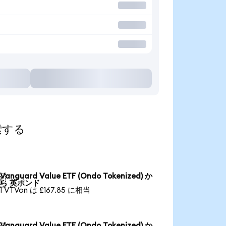
探索する
Vanguard Value ETF (Ondo Tokenized) か

ら 英ポンド
1 VTVon は £167.85 に相当
Vanguard Value ETF (Ondo Tokenized) か