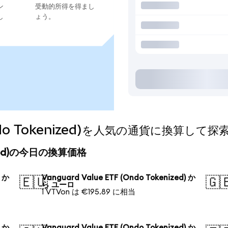
ン
受動的所得を得まし
し
ょう。
(Ondo Tokenized)を人気の通貨に換算して
kenized)の今日の換算価格
) か
Vanguard Value ETF (Ondo Tokenized) か
🇪🇺
🇬
ら ユーロ
1 VTVon は €195.89 に相当
) か
Vanguard Value ETF (Ondo Tokenized) か