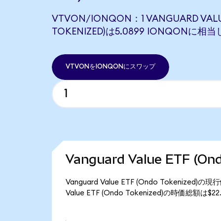
VTVON/IONQON：1 VANGUARD VALU
TOKENIZED)は5.0899 IONQONに相
VTVONをIONQONにスワップ
Vanguard Value ETF (
Vanguard Value ETF (Ondo Tokeniz
Value ETF (Ondo Tokenized)の時価総額は