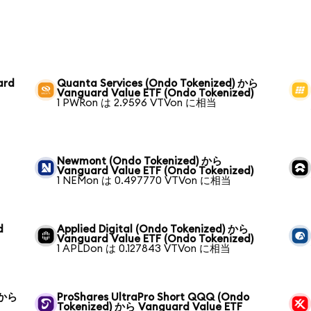
ard
Quanta Services (Ondo Tokenized) から
Vanguard Value ETF (Ondo Tokenized)
1 PWRon は 2.9596 VTVon に相当
Newmont (Ondo Tokenized) から
Vanguard Value ETF (Ondo Tokenized)
1 NEMon は 0.497770 VTVon に相当
d
Applied Digital (Ondo Tokenized) から
Vanguard Value ETF (Ondo Tokenized)
1 APLDon は 0.127843 VTVon に相当
) から
ProShares UltraPro Short QQQ (Ondo
Tokenized) から Vanguard Value ETF