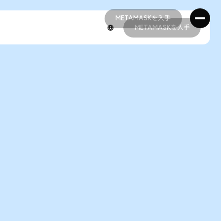
METAMASKを入手
METAMASKを入手
METAMASKを入手
METAMASKを入手