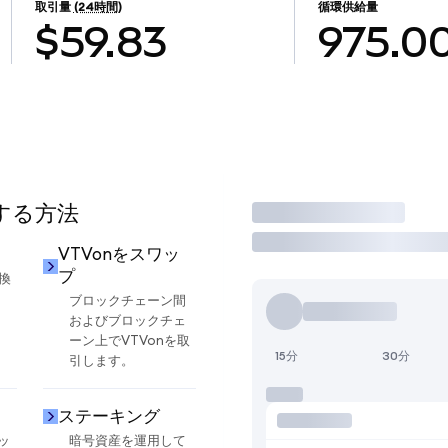
取引量
(24時間)
循環供給量
$59.83
975.0
用する方法
取引
VTVonをスワッ
プ
換
ブロックチェーン間
およびブロックチェ
ーン上でVTVonを取
15分
30分
引します。
ステーキング
ッ
暗号資産を運用して