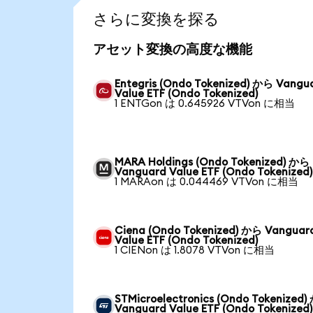
さらに変換を探る
アセット変換の高度な機能
Entegris (Ondo Tokenized) から Vangu
Value ETF (Ondo Tokenized)
1 ENTGon は 0.645926 VTVon に相当
MARA Holdings (Ondo Tokenized) から
Vanguard Value ETF (Ondo Tokenized)
1 MARAon は 0.044469 VTVon に相当
Ciena (Ondo Tokenized) から Vanguar
Value ETF (Ondo Tokenized)
1 CIENon は 1.8078 VTVon に相当
STMicroelectronics (Ondo Tokenized
Vanguard Value ETF (Ondo Tokenized)