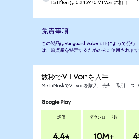
1 STMon は 0.245970 VTVon に相当
免責事項
この製品はVanguard Value ETFによっ
は、原資産を特定するためのみに使用されます
数秒でVTVonを入手
MetaMaskでVTVonを購入、売却、取引
Google Play
評価
ダウンロード数
4.4
10M+
4