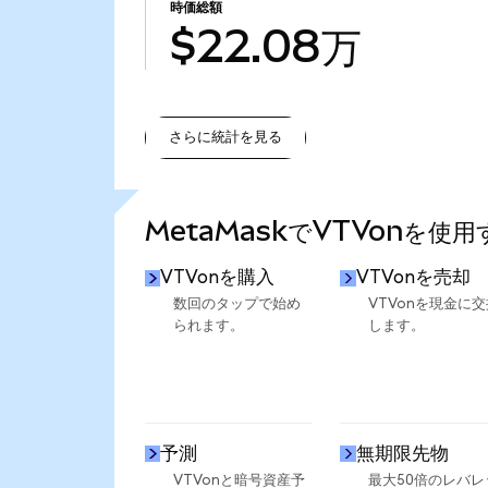
時価総額
$22.08万
さらに統計を見る
さらに統計を見る
MetaMaskでVTVonを使
VTVonを購入
VTVonを売却
数回のタップで始め
VTVonを現金に交
られます。
します。
予測
無期限先物
VTVonと暗号資産予
最大50倍のレバレ