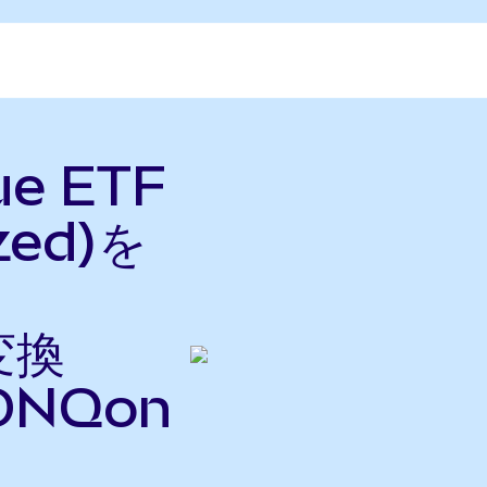
ue ETF
zed)を
変換
ONQon