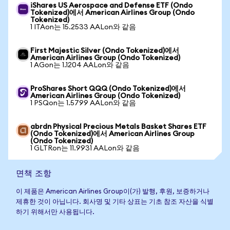
iShares US Aerospace and Defense ETF (Ondo
Tokenized)에서 American Airlines Group (Ondo
Tokenized)
1 ITAon는 15.2533 AALon와 같음
First Majestic Silver (Ondo Tokenized)에서
American Airlines Group (Ondo Tokenized)
1 AGon는 1.1204 AALon와 같음
ProShares Short QQQ (Ondo Tokenized)에서
American Airlines Group (Ondo Tokenized)
1 PSQon는 1.5799 AALon와 같음
abrdn Physical Precious Metals Basket Shares ETF
(Ondo Tokenized)에서 American Airlines Group
(Ondo Tokenized)
1 GLTRon는 11.9931 AALon와 같음
면책 조항
이 제품은 American Airlines Group이(가) 발행, 후원, 보증하거나
제휴한 것이 아닙니다. 회사명 및 기타 상표는 기초 참조 자산을 식별
하기 위해서만 사용됩니다.