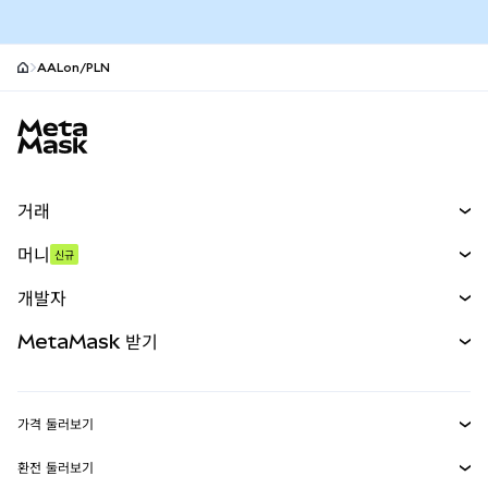
AALon/PLN
MetaMask 사이트 바닥글
거래
스왑
머니
신규
예측 시장
신규
매수
개발자
무기한 선물
신규
카드
문서 보기
MetaMask 받기
실물자산
mUSD
신규
대시보드
Transaction Shield
수익 창출
Smart Accounts Kit
에이전트 지갑
신규
가격 둘러보기
임베디드 지갑
Snaps
비트코인 가격
환전 둘러보기
MetaMask Connect
이더리움 가격
보상
신규
BTC를 USD로 환전