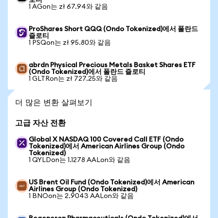
로티
1 AGon는 zł 67.94와 같음
ProShares Short QQQ (Ondo Tokenized)에서 폴란드
즐로티
1 PSQon는 zł 95.80와 같음
abrdn Physical Precious Metals Basket Shares ETF
(Ondo Tokenized)에서 폴란드 즐로티
1 GLTRon는 zł 727.25와 같음
더 많은 변환 살펴보기
고급 자산 전환
Global X NASDAQ 100 Covered Call ETF (Ondo
Tokenized)에서 American Airlines Group (Ondo
Tokenized)
1 QYLDon는 1.1278 AALon와 같음
US Brent Oil Fund (Ondo Tokenized)에서 American
Airlines Group (Ondo Tokenized)
1 BNOon는 2.9043 AALon와 같음