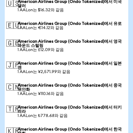
American Airlines Group (Ondo Tokenized)에서 미국
🇺🇸
달러
1 AALon는 $16.32와 같음
American Airlines Group (Ondo Tokenized)에서 유로
🇪🇺
1 AALon는 €14.12와 같음
American Airlines Group (Ondo Tokenized)에서 영국
🇬🇧
파운드 스털링
1 AALon는 £12.09와 같음
American Airlines Group (Ondo Tokenized)에서 일본
🇯🇵
엔
1 AALon는 ¥2,571.99와 같음
American Airlines Group (Ondo Tokenized)에서 중국
🇨🇳
위안화
1 AALon는 ¥110.16와 같음
American Airlines Group (Ondo Tokenized)에서 터키
🇹🇷
리라
1 AALon는 ₺778.68와 같음
American Airlines Group (Ondo Tokenized)에서 한국
🇰🇷