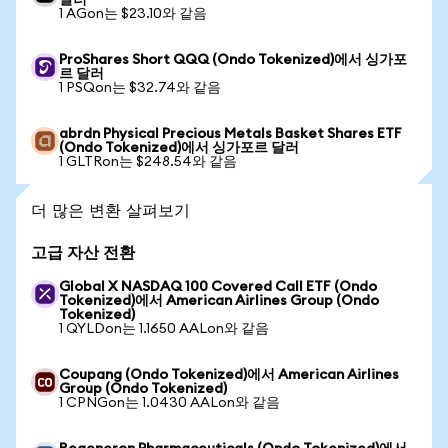
달러
1 AGon는 $23.10와 같음
ProShares Short QQQ (Ondo Tokenized)에서 싱가포
르 달러
1 PSQon는 $32.74와 같음
abrdn Physical Precious Metals Basket Shares ETF
(Ondo Tokenized)에서 싱가포르 달러
1 GLTRon는 $248.54와 같음
더 많은 변환 살펴보기
고급 자산 전환
Global X NASDAQ 100 Covered Call ETF (Ondo
Tokenized)에서 American Airlines Group (Ondo
Tokenized)
1 QYLDon는 1.1650 AALon와 같음
Coupang (Ondo Tokenized)에서 American Airlines
Group (Ondo Tokenized)
1 CPNGon는 1.0430 AALon와 같음