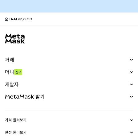
AALon/SGD
MetaMask 사이트 바닥글
거래
스왑
머니
신규
예측 시장
신규
매수
개발자
무기한 선물
신규
카드
문서 보기
MetaMask 받기
실물자산
mUSD
신규
대시보드
Transaction Shield
수익 창출
Smart Accounts Kit
에이전트 지갑
신규
가격 둘러보기
임베디드 지갑
Snaps
비트코인 가격
환전 둘러보기
MetaMask Connect
이더리움 가격
보상
신규
BTC를 USD로 환전