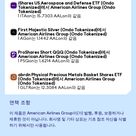
iShares US Aerospace and Defense ETF (Ondo
Tokenized)에서 American Airlines Group (Ondo
Tokenized)
1 ITAon는 15.7303 AALon와 같음
First Majestic Silver (Ondo Tokenized)에서
American Airlines Group (Ondo Tokenized)
1 AGon는 1.1442 AALon와 같음
ProShares Short QQQ (Ondo Tokenized)에서
American Airlines Group (Ondo Tokenized)
1 PSQon는 1.6214 AALon와 같음
abrdn Physical Precious Metals Basket Shares ETF
(Ondo Tokenized)에서 American Airlines Group
(Ondo Tokenized)
1 GLTRon는 12.3084 AALon와 같음
면책 조항
이 제품은 American Airlines Group이(가) 발행, 후원, 보증하거나
제휴한 것이 아닙니다. 회사명 및 기타 상표는 기초 참조 자산을 식별
하기 위해서만 사용됩니다.