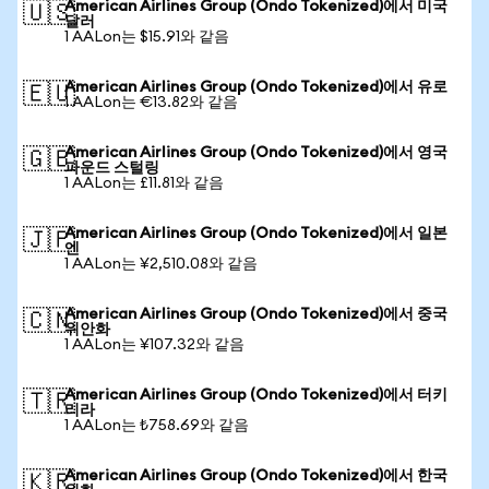
American Airlines Group (Ondo Tokenized)에서 미국
🇺🇸
달러
1 AALon는 $15.91와 같음
American Airlines Group (Ondo Tokenized)에서 유로
🇪🇺
1 AALon는 €13.82와 같음
American Airlines Group (Ondo Tokenized)에서 영국
🇬🇧
파운드 스털링
1 AALon는 £11.81와 같음
American Airlines Group (Ondo Tokenized)에서 일본
🇯🇵
엔
1 AALon는 ¥2,510.08와 같음
American Airlines Group (Ondo Tokenized)에서 중국
🇨🇳
위안화
1 AALon는 ¥107.32와 같음
American Airlines Group (Ondo Tokenized)에서 터키
🇹🇷
리라
1 AALon는 ₺758.69와 같음
American Airlines Group (Ondo Tokenized)에서 한국
🇰🇷