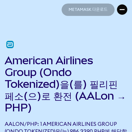
METAMASK 다운로드
METAMASK 다운로드
American Airlines
Group (Ondo
Tokenized)을(를) 필리핀
페소(으)로 환전 (AALon →
PHP)
AALON/PHP: 1 AMERICAN AIRLINES GROUP
(ONDO TOKENIZED)은(는) 986.3390 PHP에 해당합