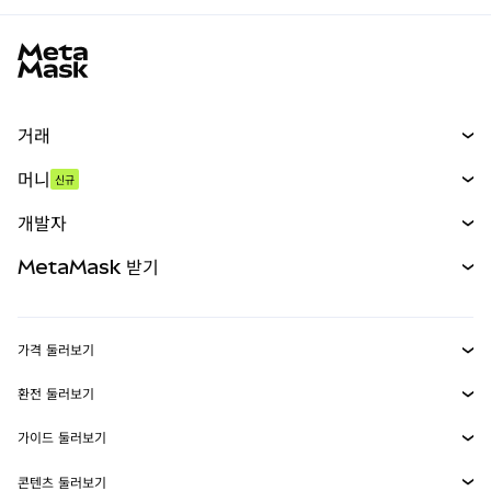
MetaMask 사이트 바닥글
거래
스왑
머니
신규
예측 시장
신규
매수
개발자
무기한 선물
신규
카드
문서 보기
MetaMask 받기
실물자산
mUSD
신규
대시보드
Transaction Shield
수익 창출
Smart Accounts Kit
에이전트 지갑
신규
가격 둘러보기
임베디드 지갑
Snaps
비트코인 가격
환전 둘러보기
MetaMask Connect
이더리움 가격
보상
신규
BTC를 USD로 환전
솔라나 가격
가이드 둘러보기
Snaps
보안
ETH를 USD로 환전
BTC 매수
시바이누 가격
USDT를 INR로 환전
콘텐츠 둘러보기
웹3 서비스
고객 지원
ETH 매수