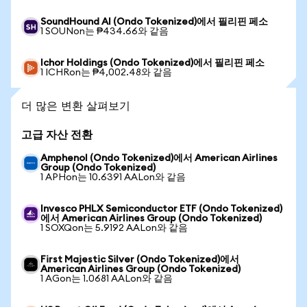
SoundHound AI (Ondo Tokenized)에서 필리핀 페소
1 SOUNon는 ₱434.66와 같음
Ichor Holdings (Ondo Tokenized)에서 필리핀 페소
1 ICHRon는 ₱4,002.48와 같음
더 많은 변환 살펴보기
고급 자산 전환
Amphenol (Ondo Tokenized)에서 American Airlines
Group (Ondo Tokenized)
1 APHon는 10.6391 AALon와 같음
Invesco PHLX Semiconductor ETF (Ondo Tokenized)
에서 American Airlines Group (Ondo Tokenized)
1 SOXQon는 5.9192 AALon와 같음
First Majestic Silver (Ondo Tokenized)에서
American Airlines Group (Ondo Tokenized)
1 AGon는 1.0681 AALon와 같음