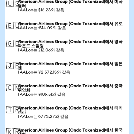
American Airlines Group (Ondo Tokenized)에서 미국
🇺🇸
달러
1 AALon는 $16.23와 같음
American Airlines Group (Ondo Tokenized)에서 유로
🇪🇺
1 AALon는 €14.09와 같음
American Airlines Group (Ondo Tokenized)에서 영국
🇬🇧
파운드 스털링
1 AALon는 £12.06와 같음
American Airlines Group (Ondo Tokenized)에서 일본
🇯🇵
엔
1 AALon는 ¥2,572.13와 같음
American Airlines Group (Ondo Tokenized)에서 중국
🇨🇳
위안화
1 AALon는 ¥109.51와 같음
American Airlines Group (Ondo Tokenized)에서 터키
🇹🇷
리라
1 AALon는 ₺773.27와 같음
American Airlines Group (Ondo Tokenized)에서 한국
🇰🇷