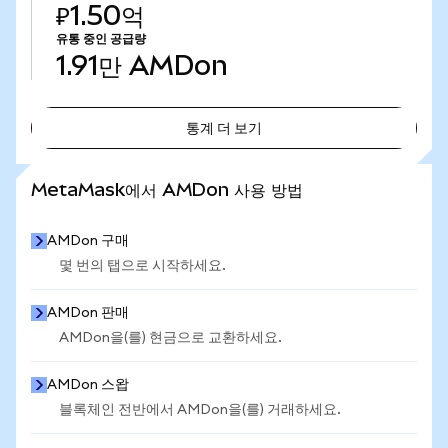
₽1.50억
유통 중인 공급량
1.91만
AMDon
통계 더 보기
통계 더 보기
MetaMask에서 AMDon 사용 방법
AMDon 구매
몇 번의 탭으로 시작하세요.
AMDon 판매
AMDon을(를) 현금으로 교환하세요.
AMDon 스왑
블록체인 전반에서 AMDon을(를) 거래하세요.