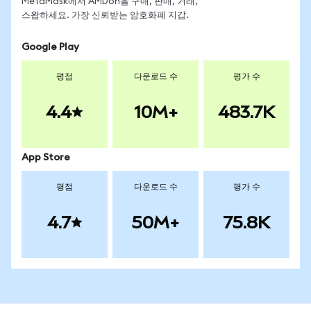
MetaMask에서 AMDon을 구매, 판매, 거래,
스왑하세요. 가장 신뢰받는 암호화폐 지갑.
Google Play
평점
다운로드 수
평가 수
4.4
10M+
483.7K
App Store
평점
다운로드 수
평가 수
4.7
50M+
75.8K