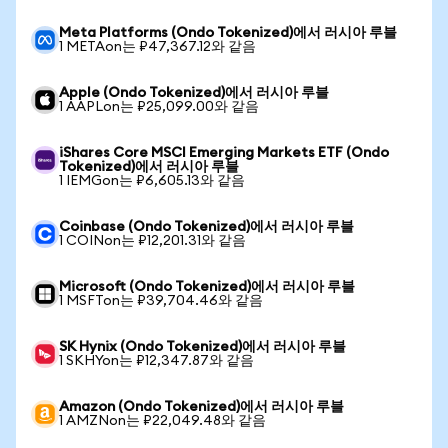
Meta Platforms (Ondo Tokenized)에서 러시아 루블
1 METAon는 ₽47,367.12와 같음
Apple (Ondo Tokenized)에서 러시아 루블
1 AAPLon는 ₽25,099.00와 같음
iShares Core MSCI Emerging Markets ETF (Ondo
Tokenized)에서 러시아 루블
1 IEMGon는 ₽6,605.13와 같음
Coinbase (Ondo Tokenized)에서 러시아 루블
1 COINon는 ₽12,201.31와 같음
Microsoft (Ondo Tokenized)에서 러시아 루블
1 MSFTon는 ₽39,704.46와 같음
SK Hynix (Ondo Tokenized)에서 러시아 루블
1 SKHYon는 ₽12,347.87와 같음
Amazon (Ondo Tokenized)에서 러시아 루블
1 AMZNon는 ₽22,049.48와 같음