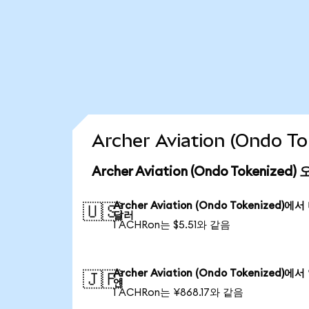
Archer Aviation (Ondo
Archer Aviation (Ondo Tokeniz
Archer Aviation (Ondo Tokenized)에
🇺🇸
달러
1 ACHRon는 $5.51와 같음
Archer Aviation (Ondo Tokenized)에
🇯🇵
엔
1 ACHRon는 ¥868.17와 같음