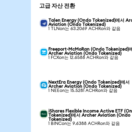
고급 자산 전환
Talen Energy (Ondo Tokenized)에서 Ar
Aviation (Ondo Tokenized)
1 TLNon는 63.2069 ACHRon와 같음
Freeport-McMoRan (Ondo Tokenized
Archer Aviation (Ondo Tokenized)
1 FCXon는 12.6588 ACHRon와 같음
NextEra Energy (Ondo Tokenized)에서
Archer Aviation (Ondo Tokenized)
1 NEEon는 15.5281 ACHRon와 같음
iShares Flexible Income Active ETF (O
Tokenized)에서 Archer Aviation (Ondo
Tokenized)
1 BINCon는 9.6388 ACHRon와 같음