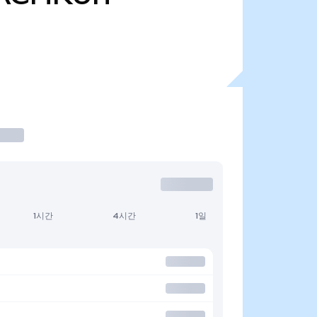
1시간
4시간
1일