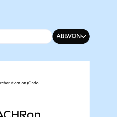
ABBVON
er Aviation (Ondo
ACHRon