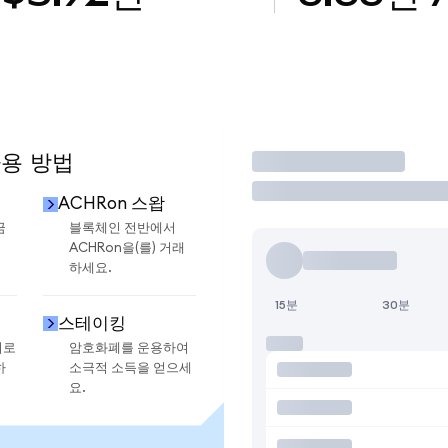
사용 방법
거래
ACHRon 스왑
금
블록체인 전반에서
ACHRon을(를) 거래
하세요.
15분
30분
스테이킹
지로
암호화폐를 운용하여
하
소극적 소득을 얻으세
요.