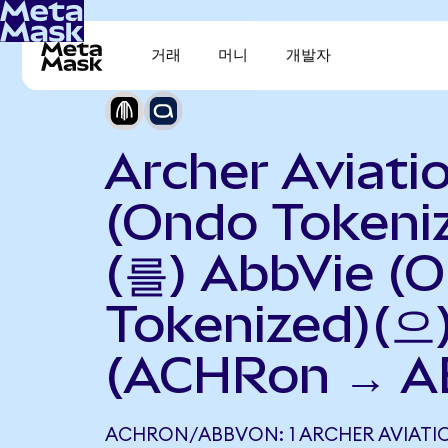
거래
머니
개발자
Archer Aviati
(Ondo Tokeni
(를) AbbVie (
Tokenized)(
(ACHRon → A
ACHRON/ABBVON: 1 ARCHER AVIATI