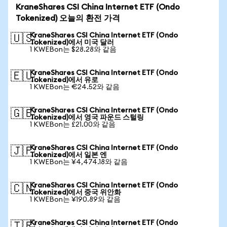
KraneShares CSI China Internet ETF (Ondo
Tokenized) 오늘의 환전 가격
KraneShares CSI China Internet ETF (Ondo
🇺🇸
Tokenized)에서 미국 달러
1 KWEBon는 $28.28와 같음
KraneShares CSI China Internet ETF (Ondo
🇪🇺
Tokenized)에서 유로
1 KWEBon는 €24.52와 같음
KraneShares CSI China Internet ETF (Ondo
🇬🇧
Tokenized)에서 영국 파운드 스털링
1 KWEBon는 £21.00와 같음
KraneShares CSI China Internet ETF (Ondo
🇯🇵
Tokenized)에서 일본 엔
1 KWEBon는 ¥4,474.18와 같음
KraneShares CSI China Internet ETF (Ondo
🇨🇳
Tokenized)에서 중국 위안화
1 KWEBon는 ¥190.89와 같음
KraneShares CSI China Internet ETF (Ondo
🇹🇷