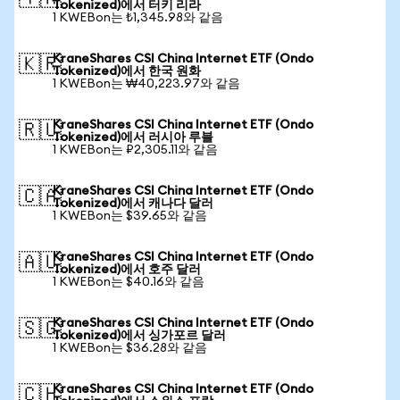
Tokenized)에서 터키 리라
1 KWEBon는 ₺1,345.98와 같음
KraneShares CSI China Internet ETF (Ondo
🇰🇷
Tokenized)에서 한국 원화
1 KWEBon는 ₩40,223.97와 같음
KraneShares CSI China Internet ETF (Ondo
🇷🇺
Tokenized)에서 러시아 루블
1 KWEBon는 ₽2,305.11와 같음
KraneShares CSI China Internet ETF (Ondo
🇨🇦
Tokenized)에서 캐나다 달러
1 KWEBon는 $39.65와 같음
KraneShares CSI China Internet ETF (Ondo
🇦🇺
Tokenized)에서 호주 달러
1 KWEBon는 $40.16와 같음
KraneShares CSI China Internet ETF (Ondo
🇸🇬
Tokenized)에서 싱가포르 달러
1 KWEBon는 $36.28와 같음
KraneShares CSI China Internet ETF (Ondo
🇨🇭