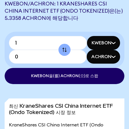
KWEBON/ACHRON: 1 KRANESHARES CSI
CHINA INTERNET ETF (ONDO TOKENIZED)은(는)
5.3358 ACHRON에 해당합니다
KWEBON
ACHRON
KWEBON을(를) ACHRON(으)로 스왑
최신 KraneShares CSI China Internet ETF
(Ondo Tokenized) 시장 정보
KraneShares CSI China Internet ETF (Ondo