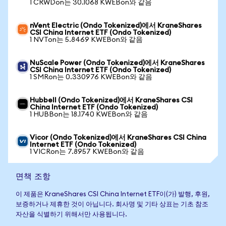
1 CRWDon는 30.1068 KWEBon와 같음
nVent Electric (Ondo Tokenized)에서 KraneShares
CSI China Internet ETF (Ondo Tokenized)
1 NVTon는 5.8469 KWEBon와 같음
NuScale Power (Ondo Tokenized)에서 KraneShares
CSI China Internet ETF (Ondo Tokenized)
1 SMRon는 0.330976 KWEBon와 같음
Hubbell (Ondo Tokenized)에서 KraneShares CSI
China Internet ETF (Ondo Tokenized)
1 HUBBon는 18.1740 KWEBon와 같음
Vicor (Ondo Tokenized)에서 KraneShares CSI China
Internet ETF (Ondo Tokenized)
1 VICRon는 7.8957 KWEBon와 같음
면책 조항
이 제품은 KraneShares CSI China Internet ETF이(가) 발행, 후원,
보증하거나 제휴한 것이 아닙니다. 회사명 및 기타 상표는 기초 참조
자산을 식별하기 위해서만 사용됩니다.