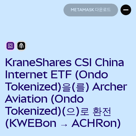
METAMASK 다운로드
METAMASK 다운로드
KraneShares CSI China
Internet ETF (Ondo
Tokenized)을(를) Archer
Aviation (Ondo
Tokenized)(으)로 환전
(KWEBon → ACHRon)