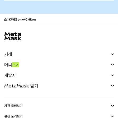
KWEBon/ACHRon
MetaMask 사이트 바닥글
거래
스왑
머니
신규
예측 시장
신규
매수
개발자
무기한 선물
신규
카드
문서 보기
MetaMask 받기
실물자산
mUSD
신규
대시보드
Transaction Shield
수익 창출
Smart Accounts Kit
에이전트 지갑
신규
가격 둘러보기
임베디드 지갑
Snaps
비트코인 가격
환전 둘러보기