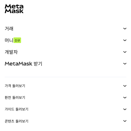
거래
스왑
머니
신규
예측 시장
신규
매수
개발자
무기한 선물
신규
카드
문서 보기
MetaMask 받기
실물자산
mUSD
신규
대시보드
Transaction Shield
수익 창출
Smart Accounts Kit
에이전트 지갑
신규
가격 둘러보기
임베디드 지갑
Snaps
비트코인 가격
환전 둘러보기
MetaMask Connect
이더리움 가격
보상
신규
BTC를 USD로 환전
솔라나 가격
가이드 둘러보기
Snaps
보안
ETH를 USD로 환전
BTC 매수
시바이누 가격
USDT를 INR로 환전
콘텐츠 둘러보기
웹3 서비스
고객 지원
ETH 매수
페페 가격
비트코인 지갑
BTC를 USDT로 환전