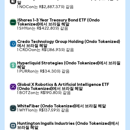
알
1 NOCon는 R$2,887.37와 같음
iShares 1-3 Year Treasury Bond ETF (Ondo
Tokenized)에서 브라질 헤알
1 SHYon는 R$422.80와 같음
Credo Technology Group Holding (Ondo Tokenized)
에서 브라질 헤알
1 CRDOon는 R$1,186.93와 같음
Hyperliquid Strategies (Ondo Tokenized)에서 브라질
헤알
1 PURRon는 R$34.30와 같음
Global X Robotics & Artificial Intelligence ETF
(Ondo Tokenized)에서 브라질 헤알
1 BOTZon는 R$190.80와 같음
WhiteFiber (Ondo Tokenized)에서 브라질 헤알
1 WYFIon는 R$137.59와 같음
Huntington Ingalls Industries (Ondo Tokenized)에서
브라질 헤알