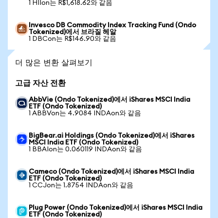
1 HIIon는 R$1,618.62와 같음
Invesco DB Commodity Index Tracking Fund (Ondo
Tokenized)에서 브라질 헤알
1 DBCon는 R$146.90와 같음
더 많은 변환 살펴보기
고급 자산 전환
AbbVie (Ondo Tokenized)에서 iShares MSCI India
ETF (Ondo Tokenized)
1 ABBVon는 4.9084 INDAon와 같음
BigBear.ai Holdings (Ondo Tokenized)에서 iShares
MSCI India ETF (Ondo Tokenized)
1 BBAIon는 0.060119 INDAon와 같음
Cameco (Ondo Tokenized)에서 iShares MSCI India
ETF (Ondo Tokenized)
1 CCJon는 1.8754 INDAon와 같음
Plug Power (Ondo Tokenized)에서 iShares MSCI India
ETF (Ondo Tokenized)