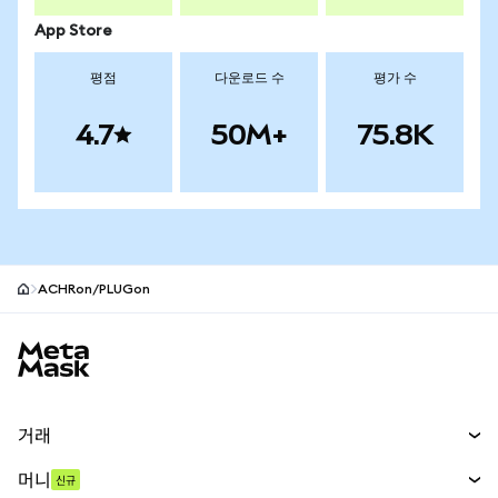
App Store
평점
다운로드 수
평가 수
4.7
50M+
75.8K
ACHRon/PLUGon
MetaMask 사이트 바닥글
거래
스왑
머니
신규