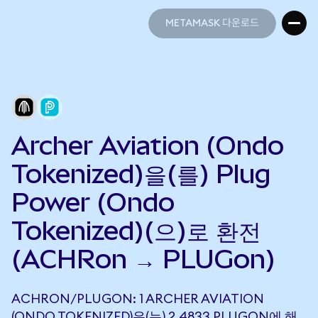
METAMASK 다운로드
METAMASK 다운로드
Archer Aviation (Ondo
Tokenized)을(를) Plug
Power (Ondo
Tokenized)(으)로 환전
(ACHRon → PLUGon)
ACHRON/PLUGON: 1 ARCHER AVIATION
(ONDO TOKENIZED)은(는) 2.4833 PLUGON에 해