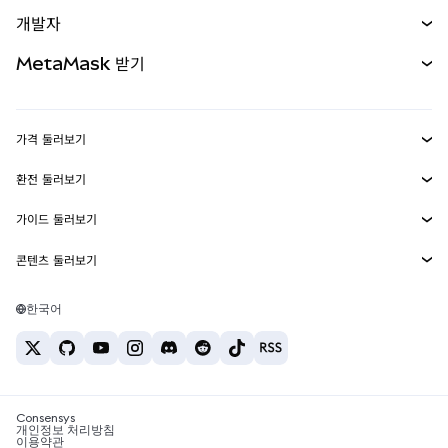
예측 시장
신규
매수
개발자
무기한 선물
신규
카드
문서 보기
MetaMask 받기
실물자산
mUSD
신규
대시보드
Transaction Shield
수익 창출
Smart Accounts Kit
에이전트 지갑
신규
가격 둘러보기
임베디드 지갑
Snaps
비트코인 가격
환전 둘러보기
MetaMask Connect
이더리움 가격
보상
신규
BTC를 USD로 환전
솔라나 가격
가이드 둘러보기
Snaps
보안
ETH를 USD로 환전
BTC 매수
시바이누 가격
USDT를 INR로 환전
콘텐츠 둘러보기
웹3 서비스
고객 지원
ETH 매수
페페 가격
비트코인 지갑
BTC를 USDT로 환전
SOL 매수
채용
테더 가격
솔라나 지갑
한국어
BTC를 INR로 환전
PEPE 매수
연락처
USDC 가격
최고의 암호화폐 카드
ETH를 USDT로 환전
USDT 매수
체인링크 가격
최고의 모바일 암호화폐 지갑
USDT를 PHP로 환전
USDC 매수
Polymarket이란?
BTC를 EUR로 환전
SHIB 매수
Consensys
암호화폐 세금 뉴스
개인정보 처리방침
이용약관
BNB 매수