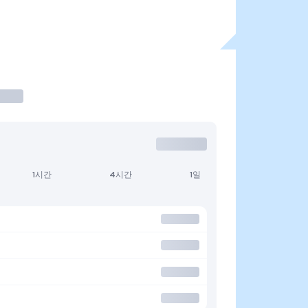
1시간
4시간
1일