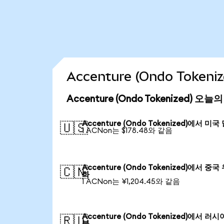
Accenture (Ondo Toke
Accenture (Ondo Tokenized) 오
Accenture (Ondo Tokenized)에서 미국
🇺🇸
1 ACNon는 $178.48와 같음
Accenture (Ondo Tokenized)에서 중국
🇨🇳
화
1 ACNon는 ¥1,204.45와 같음
Accenture (Ondo Tokenized)에서 러시
🇷🇺
블