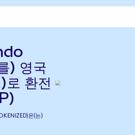
ndo
(를) 영국
)로 환전
P)
OKENIZED)은(는)