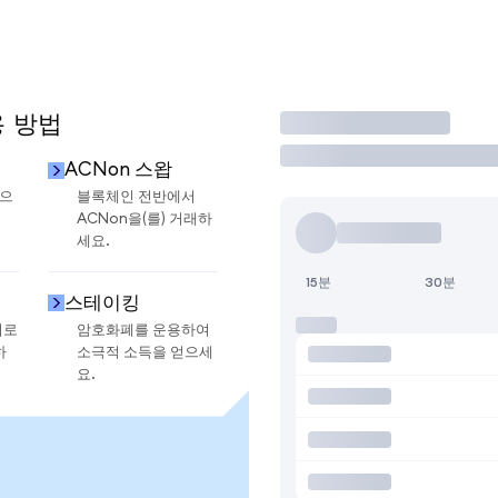
용 방법
거래
ACNon 스왑
금으
블록체인 전반에서
ACNon을(를) 거래하
세요.
15분
30분
스테이킹
지로
암호화폐를 운용하여
하
소극적 소득을 얻으세
요.