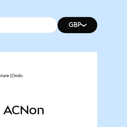
GBP
ure (Ondo
천
ACNon