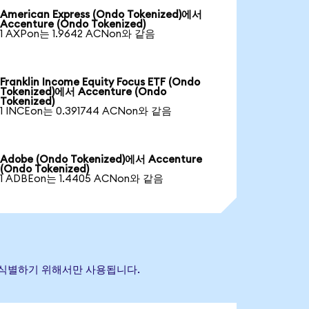
American Express (Ondo Tokenized)에서
Accenture (Ondo Tokenized)
1 AXPon는 1.9642 ACNon와 같음
Franklin Income Equity Focus ETF (Ondo
Tokenized)에서 Accenture (Ondo
Tokenized)
1 INCEon는 0.391744 ACNon와 같음
Adobe (Ondo Tokenized)에서 Accenture
(Ondo Tokenized)
1 ADBEon는 1.4405 ACNon와 같음
산을 식별하기 위해서만 사용됩니다.