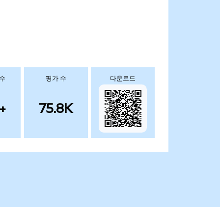
 수
평가 수
다운로드
+
75.8K