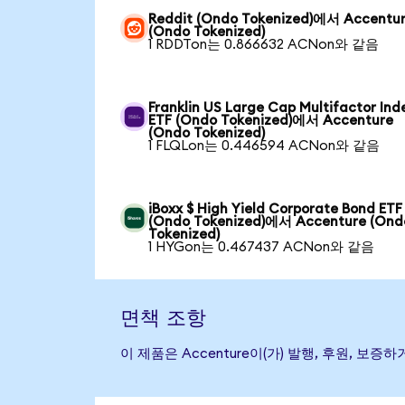
Reddit (Ondo Tokenized)에서 Accentu
(Ondo Tokenized)
1 RDDTon는 0.866632 ACNon와 같음
Franklin US Large Cap Multifactor Ind
ETF (Ondo Tokenized)에서 Accenture
(Ondo Tokenized)
1 FLQLon는 0.446594 ACNon와 같음
iBoxx $ High Yield Corporate Bond ETF
(Ondo Tokenized)에서 Accenture (Ond
Tokenized)
1 HYGon는 0.467437 ACNon와 같음
면책 조항
이 제품은 Accenture이(가) 발행, 후원, 