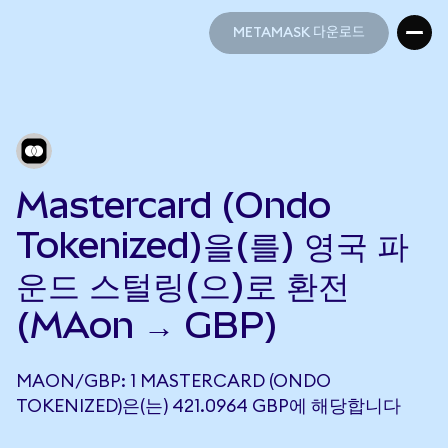
METAMASK 다운로드
METAMASK 다운로드
Mastercard (Ondo
Tokenized)을(를) 영국 파
운드 스털링(으)로 환전
(MAon → GBP)
MAON/GBP: 1 MASTERCARD (ONDO
TOKENIZED)은(는) 421.0964 GBP에 해당합니다