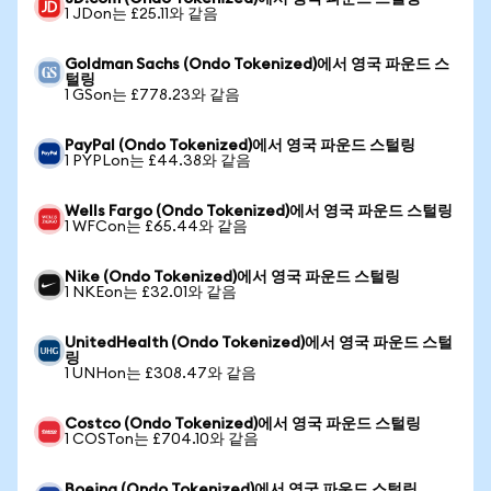
1 JDon는 £25.11와 같음
Goldman Sachs (Ondo Tokenized)에서 영국 파운드 스
털링
1 GSon는 £778.23와 같음
PayPal (Ondo Tokenized)에서 영국 파운드 스털링
1 PYPLon는 £44.38와 같음
Wells Fargo (Ondo Tokenized)에서 영국 파운드 스털링
1 WFCon는 £65.44와 같음
Nike (Ondo Tokenized)에서 영국 파운드 스털링
1 NKEon는 £32.01와 같음
UnitedHealth (Ondo Tokenized)에서 영국 파운드 스털
링
1 UNHon는 £308.47와 같음
Costco (Ondo Tokenized)에서 영국 파운드 스털링
1 COSTon는 £704.10와 같음
Boeing (Ondo Tokenized)에서 영국 파운드 스털링