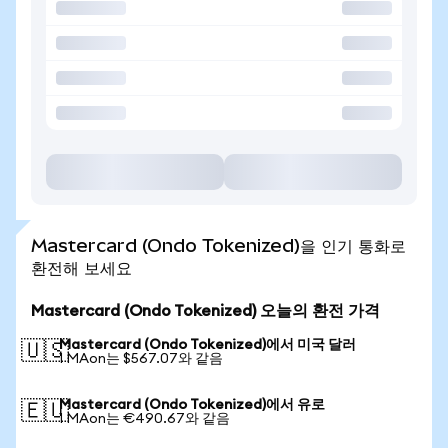
Mastercard (Ondo Tokenized)을 인기 통화로
환전해 보세요
Mastercard (Ondo Tokenized) 오늘의 환전 가격
Mastercard (Ondo Tokenized)에서 미국 달러
🇺🇸
1 MAon는 $567.07와 같음
Mastercard (Ondo Tokenized)에서 유로
🇪🇺
1 MAon는 €490.67와 같음