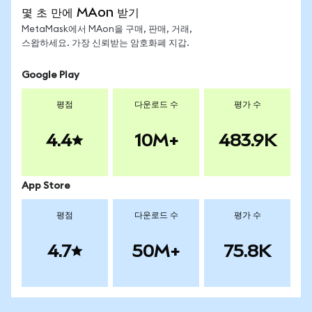
몇 초 만에 MAon 받기
MetaMask에서 MAon을 구매, 판매, 거래,
스왑하세요. 가장 신뢰받는 암호화폐 지갑.
Google Play
평점
다운로드 수
평가 수
4.4
10M+
483.9K
App Store
평점
다운로드 수
평가 수
4.7
50M+
75.8K