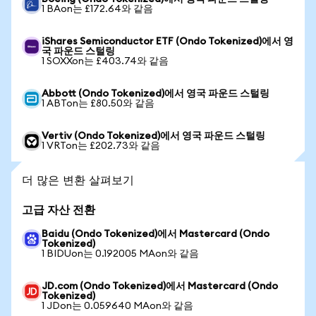
1 BAon는 £172.64와 같음
iShares Semiconductor ETF (Ondo Tokenized)에서 영
국 파운드 스털링
1 SOXXon는 £403.74와 같음
Abbott (Ondo Tokenized)에서 영국 파운드 스털링
1 ABTon는 £80.50와 같음
Vertiv (Ondo Tokenized)에서 영국 파운드 스털링
1 VRTon는 £202.73와 같음
더 많은 변환 살펴보기
고급 자산 전환
Baidu (Ondo Tokenized)에서 Mastercard (Ondo
Tokenized)
1 BIDUon는 0.192005 MAon와 같음
JD.com (Ondo Tokenized)에서 Mastercard (Ondo
Tokenized)
1 JDon는 0.059640 MAon와 같음