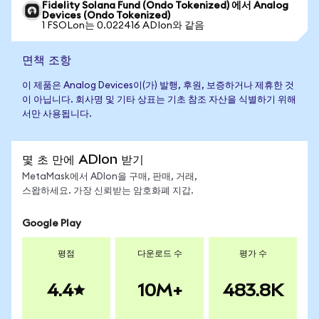
Fidelity Solana Fund (Ondo Tokenized) 에서 Analog
Devices (Ondo Tokenized)
1 FSOLon는 0.022416 ADIon와 같음
면책 조항
이 제품은 Analog Devices이(가) 발행, 후원, 보증하거나 제휴한 것
이 아닙니다. 회사명 및 기타 상표는 기초 참조 자산을 식별하기 위해
서만 사용됩니다.
몇 초 만에 ADIon 받기
MetaMask에서 ADIon을 구매, 판매, 거래,
스왑하세요. 가장 신뢰받는 암호화폐 지갑.
Google Play
평점
다운로드 수
평가 수
4.4
10M+
483.8K