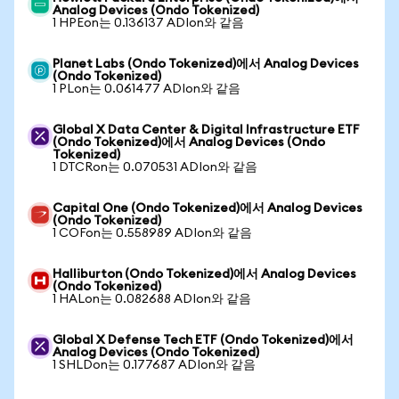
Analog Devices (Ondo Tokenized)
1 HPEon는 0.136137 ADIon와 같음
Planet Labs (Ondo Tokenized)에서 Analog Devices
(Ondo Tokenized)
1 PLon는 0.061477 ADIon와 같음
Global X Data Center & Digital Infrastructure ETF
(Ondo Tokenized)에서 Analog Devices (Ondo
Tokenized)
1 DTCRon는 0.070531 ADIon와 같음
Capital One (Ondo Tokenized)에서 Analog Devices
(Ondo Tokenized)
1 COFon는 0.558989 ADIon와 같음
Halliburton (Ondo Tokenized)에서 Analog Devices
(Ondo Tokenized)
1 HALon는 0.082688 ADIon와 같음
Global X Defense Tech ETF (Ondo Tokenized)에서
Analog Devices (Ondo Tokenized)
1 SHLDon는 0.177687 ADIon와 같음