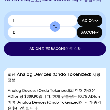
ADION
BACON
ADION을(를) BACON(으)로 스왑
최신 Analog Devices (Ondo Tokenized) 시장
정보
Analog Devices (Ondo Tokenized)의 현재 가격은
ADIon당 $389.90입니다. 현재 유통량은 10.75 ADIon
이며, Analog Devices (Ondo Tokenized)의 시가 총액
은 $4.19천입니다.