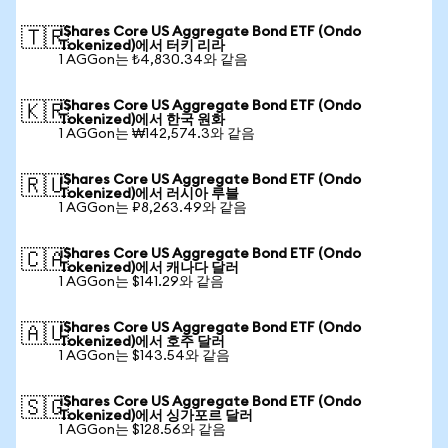
iShares Core US Aggregate Bond ETF (Ondo
🇹🇷
Tokenized)에서 터키 리라
1 AGGon는 ₺4,830.34와 같음
iShares Core US Aggregate Bond ETF (Ondo
🇰🇷
Tokenized)에서 한국 원화
1 AGGon는 ₩142,574.3와 같음
iShares Core US Aggregate Bond ETF (Ondo
🇷🇺
Tokenized)에서 러시아 루블
1 AGGon는 ₽8,263.49와 같음
iShares Core US Aggregate Bond ETF (Ondo
🇨🇦
Tokenized)에서 캐나다 달러
1 AGGon는 $141.29와 같음
iShares Core US Aggregate Bond ETF (Ondo
🇦🇺
Tokenized)에서 호주 달러
1 AGGon는 $143.54와 같음
iShares Core US Aggregate Bond ETF (Ondo
🇸🇬
Tokenized)에서 싱가포르 달러
1 AGGon는 $128.56와 같음