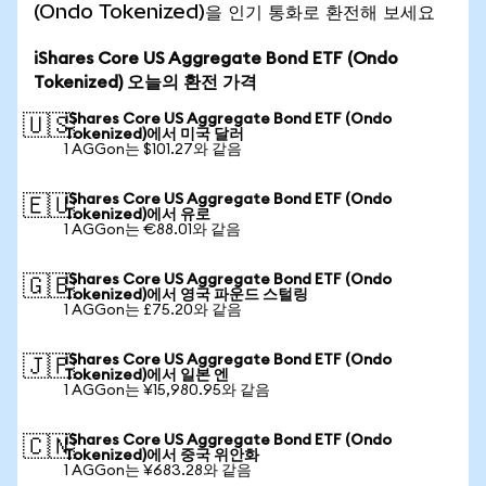
(Ondo Tokenized)을 인기 통화로 환전해 보세요
iShares Core US Aggregate Bond ETF (Ondo
Tokenized) 오늘의 환전 가격
iShares Core US Aggregate Bond ETF (Ondo
🇺🇸
Tokenized)에서 미국 달러
1 AGGon는 $101.27와 같음
iShares Core US Aggregate Bond ETF (Ondo
🇪🇺
Tokenized)에서 유로
1 AGGon는 €88.01와 같음
iShares Core US Aggregate Bond ETF (Ondo
🇬🇧
Tokenized)에서 영국 파운드 스털링
1 AGGon는 £75.20와 같음
iShares Core US Aggregate Bond ETF (Ondo
🇯🇵
Tokenized)에서 일본 엔
1 AGGon는 ¥15,980.95와 같음
iShares Core US Aggregate Bond ETF (Ondo
🇨🇳
Tokenized)에서 중국 위안화
1 AGGon는 ¥683.28와 같음