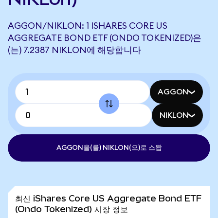
AGGON/NIKLON: 1 ISHARES CORE US
AGGREGATE BOND ETF (ONDO TOKENIZED)은
(는) 7.2387 NIKLON에 해당합니다
AGGON
NIKLON
AGGON을(를) NIKLON(으)로 스왑
최신 iShares Core US Aggregate Bond ETF
(Ondo Tokenized) 시장 정보