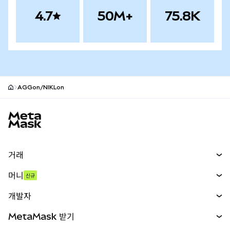
4.7
50M+
75.8K
AGGon/NIKLon
MetaMask 사이트 바닥글
거래
스왑
머니
신규
예측 시장
신규
매수
개발자
무기한 선물
신규
카드
문서 보기
MetaMask 받기
실물자산
mUSD
신규
대시보드
Transaction Shield