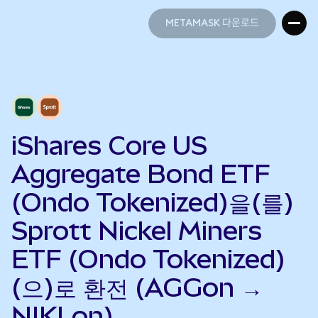
METAMASK 다운로드
METAMASK 다운로드
iShares Core US
Aggregate Bond ETF
(Ondo Tokenized)을(를)
Sprott Nickel Miners
ETF (Ondo Tokenized)
(으)로 환전 (AGGon →
NIKLon)