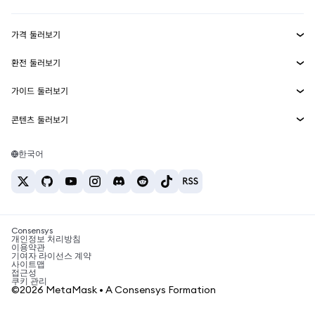
수익 창출
Smart Accounts Kit
에이전트 지갑
신규
가격 둘러보기
임베디드 지갑
Snaps
비트코인 가격
환전 둘러보기
MetaMask Connect
이더리움 가격
보상
신규
BTC를 USD로 환전
솔라나 가격
가이드 둘러보기
Snaps
보안
ETH를 USD로 환전
BTC 매수
시바이누 가격
USDT를 INR로 환전
콘텐츠 둘러보기
웹3 서비스
고객 지원
ETH 매수
페페 가격
비트코인 지갑
BTC를 USDT로 환전
SOL 매수
채용
테더 가격
솔라나 지갑
한국어
BTC를 INR로 환전
PEPE 매수
연락처
USDC 가격
최고의 암호화폐 카드
ETH를 USDT로 환전
USDT 매수
체인링크 가격
최고의 모바일 암호화폐 지갑
USDT를 PHP로 환전
USDC 매수
Polymarket이란?
BTC를 EUR로 환전
SHIB 매수
Consensys
암호화폐 세금 뉴스
개인정보 처리방침
이용약관
BNB 매수
기여자 라이선스 계약
암호화폐 매수 방법
사이트맵
접근성
비트코인 매도 방법
쿠키 관리
©2026 MetaMask • A Consensys Formation