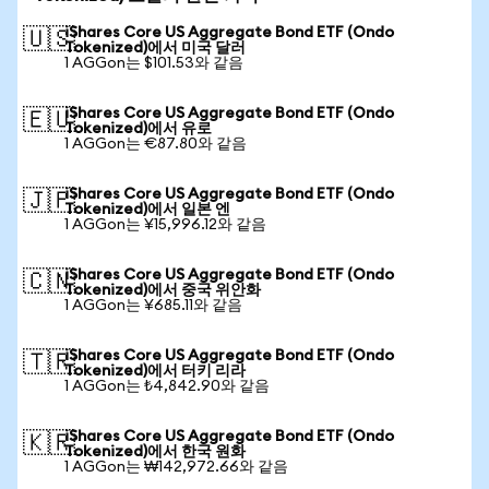
iShares Core US Aggregate Bond ETF (Ondo
🇺🇸
Tokenized)에서 미국 달러
1 AGGon는 $101.53와 같음
iShares Core US Aggregate Bond ETF (Ondo
🇪🇺
Tokenized)에서 유로
1 AGGon는 €87.80와 같음
iShares Core US Aggregate Bond ETF (Ondo
🇯🇵
Tokenized)에서 일본 엔
1 AGGon는 ¥15,996.12와 같음
iShares Core US Aggregate Bond ETF (Ondo
🇨🇳
Tokenized)에서 중국 위안화
1 AGGon는 ¥685.11와 같음
iShares Core US Aggregate Bond ETF (Ondo
🇹🇷
Tokenized)에서 터키 리라
1 AGGon는 ₺4,842.90와 같음
iShares Core US Aggregate Bond ETF (Ondo
🇰🇷
Tokenized)에서 한국 원화
1 AGGon는 ₩142,972.66와 같음