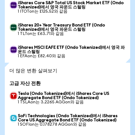
iShares Core S&P Total US Stock Market ETF (Ondo
Tokenized)에서 영국 파운드 스털링
1 ITOTon는 £125.52와 같음
iShares 20+ Year Treasury Bond ETF (Ondo
Tokenized)에서 영국 파운드 스털링
1 TLTon는 £63.71와 같음
iShares MSCI EAFE ETF (Ondo Tokenized)에서 영국 파
운드 스털링
1 EFAon는 £82.40와 같음
더 많은 변환 살펴보기
고급 자산 전환
Tesla (Ondo Tokenized)에서 iShares Core US
Aggregate Bond ETF (Ondo Tokenized)
1 TSLAon는 3.2265 AGGon와 같음
SoFi Technologies (Ondo Tokenized)에서 iShares
Core US Aggregate Bond ETF (Ondo Tokenized)
1 SOFIon는 0.178278 AGGon와 같음