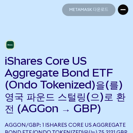
METAMASK 다운로드
METAMASK 다운로드
iShares Core US
Aggregate Bond ETF
(Ondo Tokenized)을(를)
영국 파운드 스털링(으)로 환
전 (AGGon → GBP)
AGGON/GBP: 1 ISHARES CORE US AGGREGATE
BOND ETF (ONDO TOKENIZED)은(는) 75.2121 GBP