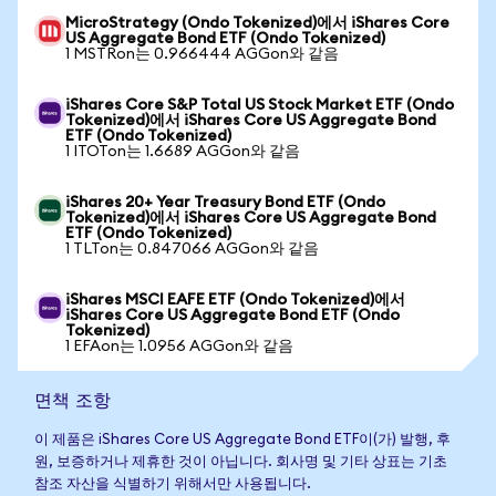
MicroStrategy (Ondo Tokenized)에서 iShares Core
US Aggregate Bond ETF (Ondo Tokenized)
1 MSTRon는 0.966444 AGGon와 같음
iShares Core S&P Total US Stock Market ETF (Ondo
Tokenized)에서 iShares Core US Aggregate Bond
ETF (Ondo Tokenized)
1 ITOTon는 1.6689 AGGon와 같음
iShares 20+ Year Treasury Bond ETF (Ondo
Tokenized)에서 iShares Core US Aggregate Bond
ETF (Ondo Tokenized)
1 TLTon는 0.847066 AGGon와 같음
iShares MSCI EAFE ETF (Ondo Tokenized)에서
iShares Core US Aggregate Bond ETF (Ondo
Tokenized)
1 EFAon는 1.0956 AGGon와 같음
면책 조항
이 제품은 iShares Core US Aggregate Bond ETF이(가) 발행, 후
원, 보증하거나 제휴한 것이 아닙니다. 회사명 및 기타 상표는 기초
참조 자산을 식별하기 위해서만 사용됩니다.