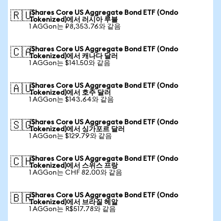
iShares Core US Aggregate Bond ETF (Ondo
🇷🇺
Tokenized)에서 러시아 루블
1 AGGon는 ₽8,353.76와 같음
iShares Core US Aggregate Bond ETF (Ondo
🇨🇦
Tokenized)에서 캐나다 달러
1 AGGon는 $141.50와 같음
iShares Core US Aggregate Bond ETF (Ondo
🇦🇺
Tokenized)에서 호주 달러
1 AGGon는 $143.64와 같음
iShares Core US Aggregate Bond ETF (Ondo
🇸🇬
Tokenized)에서 싱가포르 달러
1 AGGon는 $129.79와 같음
iShares Core US Aggregate Bond ETF (Ondo
🇨🇭
Tokenized)에서 스위스 프랑
1 AGGon는 CHF 82.00와 같음
iShares Core US Aggregate Bond ETF (Ondo
🇧🇷
Tokenized)에서 브라질 헤알
1 AGGon는 R$517.78와 같음