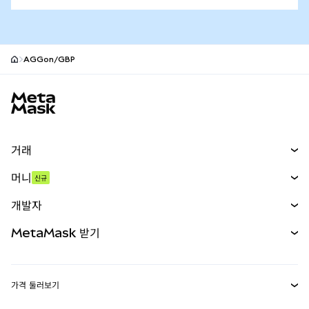
AGGon/GBP
MetaMask 사이트 바닥글
거래
스왑
머니
신규
예측 시장
신규
매수
개발자
무기한 선물
신규
카드
문서 보기
MetaMask 받기
실물자산
mUSD
신규
대시보드
Transaction Shield
수익 창출
Smart Accounts Kit
에이전트 지갑
신규
가격 둘러보기
임베디드 지갑
Snaps
비트코인 가격