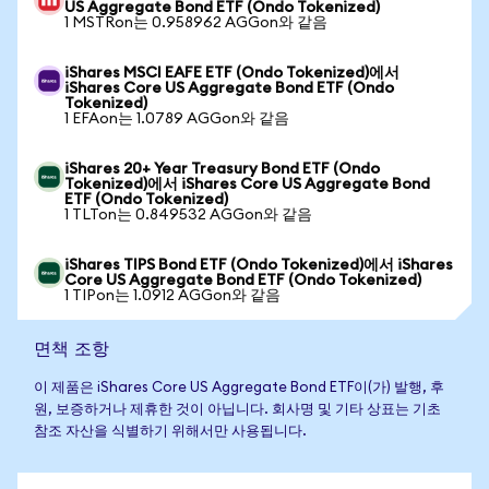
US Aggregate Bond ETF (Ondo Tokenized)
1 MSTRon는 0.958962 AGGon와 같음
iShares MSCI EAFE ETF (Ondo Tokenized)에서
iShares Core US Aggregate Bond ETF (Ondo
Tokenized)
1 EFAon는 1.0789 AGGon와 같음
iShares 20+ Year Treasury Bond ETF (Ondo
Tokenized)에서 iShares Core US Aggregate Bond
ETF (Ondo Tokenized)
1 TLTon는 0.849532 AGGon와 같음
iShares TIPS Bond ETF (Ondo Tokenized)에서 iShares
Core US Aggregate Bond ETF (Ondo Tokenized)
1 TIPon는 1.0912 AGGon와 같음
면책 조항
이 제품은 iShares Core US Aggregate Bond ETF이(가) 발행, 후
원, 보증하거나 제휴한 것이 아닙니다. 회사명 및 기타 상표는 기초
참조 자산을 식별하기 위해서만 사용됩니다.