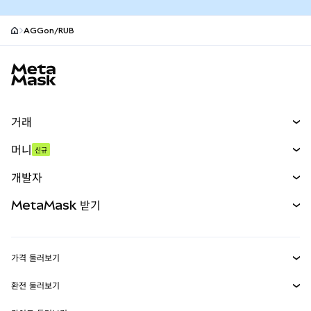
AGGon/RUB
MetaMask 사이트 바닥글
거래
스왑
머니
신규
예측 시장
신규
매수
개발자
무기한 선물
신규
카드
문서 보기
MetaMask 받기
실물자산
mUSD
신규
대시보드
Transaction Shield
수익 창출
Smart Accounts Kit
에이전트 지갑
신규
가격 둘러보기
임베디드 지갑
Snaps
비트코인 가격
환전 둘러보기
MetaMask Connect
이더리움 가격
보상
신규
BTC를 USD로 환전