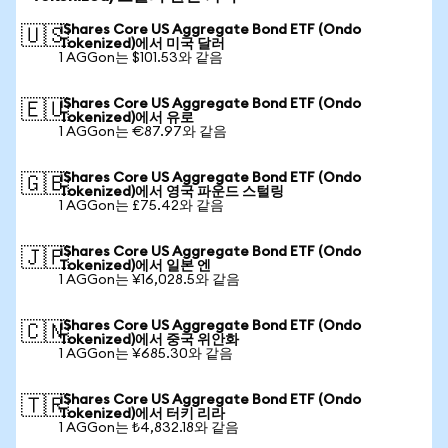
iShares Core US Aggregate Bond ETF (Ondo
🇺🇸
Tokenized)에서 미국 달러
1 AGGon는 $101.53와 같음
iShares Core US Aggregate Bond ETF (Ondo
🇪🇺
Tokenized)에서 유로
1 AGGon는 €87.97와 같음
iShares Core US Aggregate Bond ETF (Ondo
🇬🇧
Tokenized)에서 영국 파운드 스털링
1 AGGon는 £75.42와 같음
iShares Core US Aggregate Bond ETF (Ondo
🇯🇵
Tokenized)에서 일본 엔
1 AGGon는 ¥16,028.5와 같음
iShares Core US Aggregate Bond ETF (Ondo
🇨🇳
Tokenized)에서 중국 위안화
1 AGGon는 ¥685.30와 같음
iShares Core US Aggregate Bond ETF (Ondo
🇹🇷
Tokenized)에서 터키 리라
1 AGGon는 ₺4,832.18와 같음