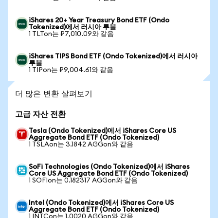
iShares 20+ Year Treasury Bond ETF (Ondo
Tokenized)에서 러시아 루블
1 TLTon는 ₽7,010.09와 같음
iShares TIPS Bond ETF (Ondo Tokenized)에서 러시아
루블
1 TIPon는 ₽9,004.61와 같음
더 많은 변환 살펴보기
고급 자산 전환
Tesla (Ondo Tokenized)에서 iShares Core US
Aggregate Bond ETF (Ondo Tokenized)
1 TSLAon는 3.1842 AGGon와 같음
SoFi Technologies (Ondo Tokenized)에서 iShares
Core US Aggregate Bond ETF (Ondo Tokenized)
1 SOFIon는 0.182317 AGGon와 같음
Intel (Ondo Tokenized)에서 iShares Core US
Aggregate Bond ETF (Ondo Tokenized)
1 INTCon는 1.0020 AGGon와 같음