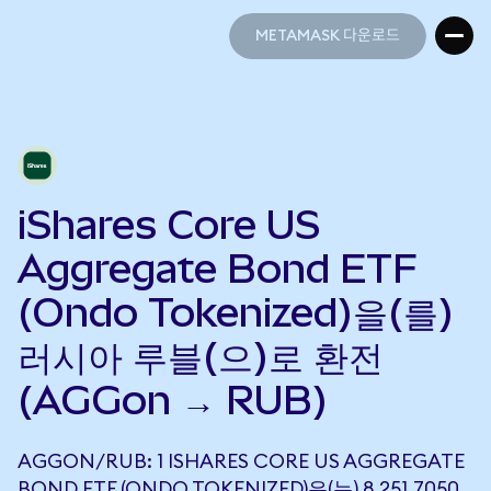
METAMASK 다운로드
METAMASK 다운로드
iShares Core US
Aggregate Bond ETF
(Ondo Tokenized)을(를)
러시아 루블(으)로 환전
(AGGon → RUB)
AGGON/RUB: 1 ISHARES CORE US AGGREGATE
BOND ETF (ONDO TOKENIZED)은(는) 8,251.7050