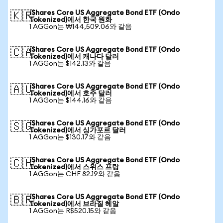
iShares Core US Aggregate Bond ETF (Ondo
🇰🇷
Tokenized)에서 한국 원화
1 AGGon는 ₩144,509.06와 같음
iShares Core US Aggregate Bond ETF (Ondo
🇨🇦
Tokenized)에서 캐나다 달러
1 AGGon는 $142.13와 같음
iShares Core US Aggregate Bond ETF (Ondo
🇦🇺
Tokenized)에서 호주 달러
1 AGGon는 $144.16와 같음
iShares Core US Aggregate Bond ETF (Ondo
🇸🇬
Tokenized)에서 싱가포르 달러
1 AGGon는 $130.17와 같음
iShares Core US Aggregate Bond ETF (Ondo
🇨🇭
Tokenized)에서 스위스 프랑
1 AGGon는 CHF 82.19와 같음
iShares Core US Aggregate Bond ETF (Ondo
🇧🇷
Tokenized)에서 브라질 헤알
1 AGGon는 R$520.15와 같음