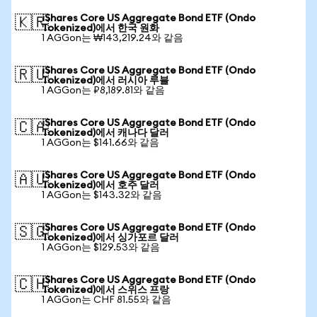
iShares Core US Aggregate Bond ETF (Ondo
🇰🇷
Tokenized)에서 한국 원화
1 AGGon는 ₩143,219.24와 같음
iShares Core US Aggregate Bond ETF (Ondo
🇷🇺
Tokenized)에서 러시아 루블
1 AGGon는 ₽8,189.81와 같음
iShares Core US Aggregate Bond ETF (Ondo
🇨🇦
Tokenized)에서 캐나다 달러
1 AGGon는 $141.66와 같음
iShares Core US Aggregate Bond ETF (Ondo
🇦🇺
Tokenized)에서 호주 달러
1 AGGon는 $143.32와 같음
iShares Core US Aggregate Bond ETF (Ondo
🇸🇬
Tokenized)에서 싱가포르 달러
1 AGGon는 $129.53와 같음
iShares Core US Aggregate Bond ETF (Ondo
🇨🇭
Tokenized)에서 스위스 프랑
1 AGGon는 CHF 81.55와 같음