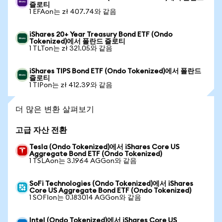
즐로티
1 EFAon는 zł 407.74와 같음
iShares 20+ Year Treasury Bond ETF (Ondo
Tokenized)에서 폴란드 즐로티
1 TLTon는 zł 321.05와 같음
iShares TIPS Bond ETF (Ondo Tokenized)에서 폴란드
즐로티
1 TIPon는 zł 412.39와 같음
더 많은 변환 살펴보기
고급 자산 전환
Tesla (Ondo Tokenized)에서 iShares Core US
Aggregate Bond ETF (Ondo Tokenized)
1 TSLAon는 3.1964 AGGon와 같음
SoFi Technologies (Ondo Tokenized)에서 iShares
Core US Aggregate Bond ETF (Ondo Tokenized)
1 SOFIon는 0.183014 AGGon와 같음
Intel (Ondo Tokenized)에서 iShares Core US