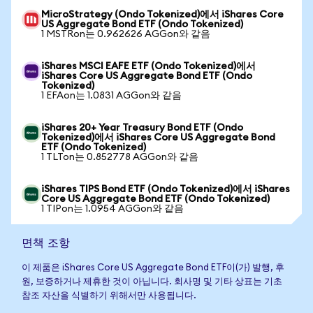
MicroStrategy (Ondo Tokenized)에서 iShares Core
US Aggregate Bond ETF (Ondo Tokenized)
1 MSTRon는 0.962626 AGGon와 같음
iShares MSCI EAFE ETF (Ondo Tokenized)에서
iShares Core US Aggregate Bond ETF (Ondo
Tokenized)
1 EFAon는 1.0831 AGGon와 같음
iShares 20+ Year Treasury Bond ETF (Ondo
Tokenized)에서 iShares Core US Aggregate Bond
ETF (Ondo Tokenized)
1 TLTon는 0.852778 AGGon와 같음
iShares TIPS Bond ETF (Ondo Tokenized)에서 iShares
Core US Aggregate Bond ETF (Ondo Tokenized)
1 TIPon는 1.0954 AGGon와 같음
면책 조항
이 제품은 iShares Core US Aggregate Bond ETF이(가) 발행, 후
원, 보증하거나 제휴한 것이 아닙니다. 회사명 및 기타 상표는 기초
참조 자산을 식별하기 위해서만 사용됩니다.