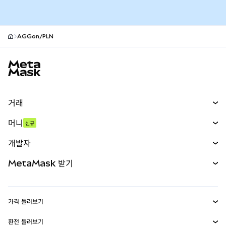
AGGon/PLN
MetaMask 사이트 바닥글
거래
스왑
머니
신규
예측 시장
신규
매수
개발자
무기한 선물
신규
카드
문서 보기
MetaMask 받기
실물자산
mUSD
신규
대시보드
Transaction Shield
수익 창출
Smart Accounts Kit
에이전트 지갑
신규
가격 둘러보기
임베디드 지갑
Snaps
비트코인 가격
환전 둘러보기
이더리움 가격