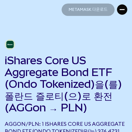
METAMASK 다운로드
METAMASK 다운로드
iShares Core US
Aggregate Bond ETF
(Ondo Tokenized)을(를)
폴란드 즐로티(으)로 환전
(AGGon → PLN)
AGGON/PLN: 1 ISHARES CORE US AGGREGATE
BOND ETF (ONDO TOKENIZED)은(는) 376.4731