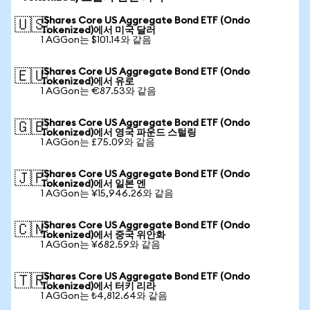
iShares Core US Aggregate Bond ETF (Ondo
🇺🇸
Tokenized)에서 미국 달러
1 AGGon는 $101.14와 같음
iShares Core US Aggregate Bond ETF (Ondo
🇪🇺
Tokenized)에서 유로
1 AGGon는 €87.53와 같음
iShares Core US Aggregate Bond ETF (Ondo
🇬🇧
Tokenized)에서 영국 파운드 스털링
1 AGGon는 £75.09와 같음
iShares Core US Aggregate Bond ETF (Ondo
🇯🇵
Tokenized)에서 일본 엔
1 AGGon는 ¥15,946.26와 같음
iShares Core US Aggregate Bond ETF (Ondo
🇨🇳
Tokenized)에서 중국 위안화
1 AGGon는 ¥682.59와 같음
iShares Core US Aggregate Bond ETF (Ondo
🇹🇷
Tokenized)에서 터키 리라
1 AGGon는 ₺4,812.64와 같음