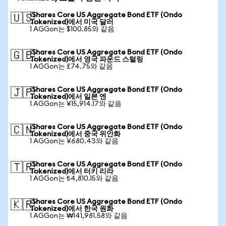
iShares Core US Aggregate Bond ETF (Ondo
🇺🇸
Tokenized)에서 미국 달러
1 AGGon는 $100.85와 같음
iShares Core US Aggregate Bond ETF (Ondo
🇬🇧
Tokenized)에서 영국 파운드 스털링
1 AGGon는 £74.75와 같음
iShares Core US Aggregate Bond ETF (Ondo
🇯🇵
Tokenized)에서 일본 엔
1 AGGon는 ¥15,914.17와 같음
iShares Core US Aggregate Bond ETF (Ondo
🇨🇳
Tokenized)에서 중국 위안화
1 AGGon는 ¥680.43와 같음
iShares Core US Aggregate Bond ETF (Ondo
🇹🇷
Tokenized)에서 터키 리라
1 AGGon는 ₺4,810.15와 같음
iShares Core US Aggregate Bond ETF (Ondo
🇰🇷
Tokenized)에서 한국 원화
1 AGGon는 ₩141,981.58와 같음