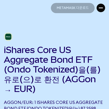
METAMASK 다운로드
METAMASK 다운로드
iShares Core US
Aggregate Bond ETF
(Ondo Tokenized)을(를)
유로(으)로 환전 (AGGon
→ EUR)
AGGON/EUR: 1 ISHARES CORE US AGGREGATE
BOND ETF (ONDO TOKENIZED)은(는) 87.2598