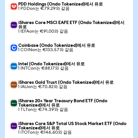
PDD Holdings (Ondo Tokenized)에서 유로
1 PDDon는 €79.29와 같음
iShares Core MSCI EAFE ETF (Ondo Tokenized)에서
유로
1 IEFAon는 €91.00와 같음
Coinbase (Ondo Tokenized)에서 유로
1 COINon는 €133.57와 같음
Intel (Ondo Tokenized)에서 유로
1 INTCon는 €88.17와 같음
iShares Gold Trust (Ondo Tokenized)에서 유로
1 IAUon는 €70.82와 같음
iShares 20+ Year Treasury Bond ETF (Ondo
Tokenized)에서 유로
1 TLTon는 €74.39와 같음
iShares Core S&P Total US Stock Market ETF (Ondo
Tokenized)에서 유로
1 ITOTon는 €146.60와 같음