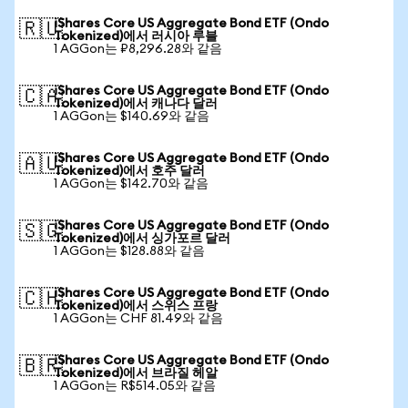
iShares Core US Aggregate Bond ETF (Ondo
🇷🇺
Tokenized)에서 러시아 루블
1 AGGon는 ₽8,296.28와 같음
iShares Core US Aggregate Bond ETF (Ondo
🇨🇦
Tokenized)에서 캐나다 달러
1 AGGon는 $140.69와 같음
iShares Core US Aggregate Bond ETF (Ondo
🇦🇺
Tokenized)에서 호주 달러
1 AGGon는 $142.70와 같음
iShares Core US Aggregate Bond ETF (Ondo
🇸🇬
Tokenized)에서 싱가포르 달러
1 AGGon는 $128.88와 같음
iShares Core US Aggregate Bond ETF (Ondo
🇨🇭
Tokenized)에서 스위스 프랑
1 AGGon는 CHF 81.49와 같음
iShares Core US Aggregate Bond ETF (Ondo
🇧🇷
Tokenized)에서 브라질 헤알
1 AGGon는 R$514.05와 같음