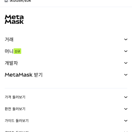
AGGon/EUR
MetaMask 사이트 바닥글
거래
스왑
머니
신규
예측 시장
신규
매수
개발자
무기한 선물
신규
카드
문서 보기
MetaMask 받기
실물자산
mUSD
신규
대시보드
Transaction Shield
수익 창출
Smart Accounts Kit
에이전트 지갑
신규
가격 둘러보기
임베디드 지갑
Snaps
비트코인 가격
환전 둘러보기
MetaMask Connect
이더리움 가격
보상
신규
BTC를 USD로 환전
솔라나 가격
가이드 둘러보기
Snaps
보안
ETH를 USD로 환전
BTC 매수
시바이누 가격
USDT를 INR로 환전