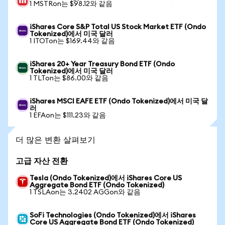
1 MSTRon는 $98.12와 같음
iShares Core S&P Total US Stock Market ETF (Ondo
Tokenized)에서 미국 달러
1 ITOTon는 $169.44와 같음
iShares 20+ Year Treasury Bond ETF (Ondo
Tokenized)에서 미국 달러
1 TLTon는 $86.00와 같음
iShares MSCI EAFE ETF (Ondo Tokenized)에서 미국 달
러
1 EFAon는 $111.23와 같음
더 많은 변환 살펴보기
고급 자산 전환
Tesla (Ondo Tokenized)에서 iShares Core US
Aggregate Bond ETF (Ondo Tokenized)
1 TSLAon는 3.2402 AGGon와 같음
SoFi Technologies (Ondo Tokenized)에서 iShares
Core US Aggregate Bond ETF (Ondo Tokenized)