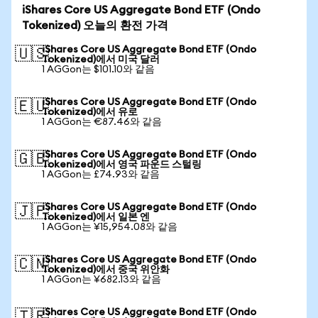
iShares Core US Aggregate Bond ETF (Ondo
Tokenized) 오늘의 환전 가격
iShares Core US Aggregate Bond ETF (Ondo
🇺🇸
Tokenized)에서 미국 달러
1 AGGon는 $101.10와 같음
iShares Core US Aggregate Bond ETF (Ondo
🇪🇺
Tokenized)에서 유로
1 AGGon는 €87.46와 같음
iShares Core US Aggregate Bond ETF (Ondo
🇬🇧
Tokenized)에서 영국 파운드 스털링
1 AGGon는 £74.93와 같음
iShares Core US Aggregate Bond ETF (Ondo
🇯🇵
Tokenized)에서 일본 엔
1 AGGon는 ¥15,954.08와 같음
iShares Core US Aggregate Bond ETF (Ondo
🇨🇳
Tokenized)에서 중국 위안화
1 AGGon는 ¥682.13와 같음
iShares Core US Aggregate Bond ETF (Ondo
🇹🇷