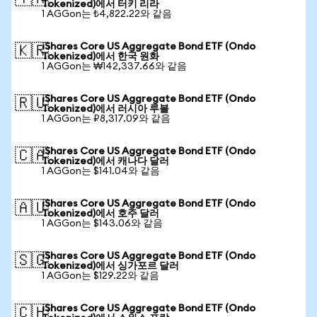
Tokenized)에서 터키 리라
1 AGGon는 ₺4,822.22와 같음
iShares Core US Aggregate Bond ETF (Ondo
🇰🇷
Tokenized)에서 한국 원화
1 AGGon는 ₩142,337.66와 같음
iShares Core US Aggregate Bond ETF (Ondo
🇷🇺
Tokenized)에서 러시아 루블
1 AGGon는 ₽8,317.09와 같음
iShares Core US Aggregate Bond ETF (Ondo
🇨🇦
Tokenized)에서 캐나다 달러
1 AGGon는 $141.04와 같음
iShares Core US Aggregate Bond ETF (Ondo
🇦🇺
Tokenized)에서 호주 달러
1 AGGon는 $143.06와 같음
iShares Core US Aggregate Bond ETF (Ondo
🇸🇬
Tokenized)에서 싱가포르 달러
1 AGGon는 $129.22와 같음
iShares Core US Aggregate Bond ETF (Ondo
🇨🇭