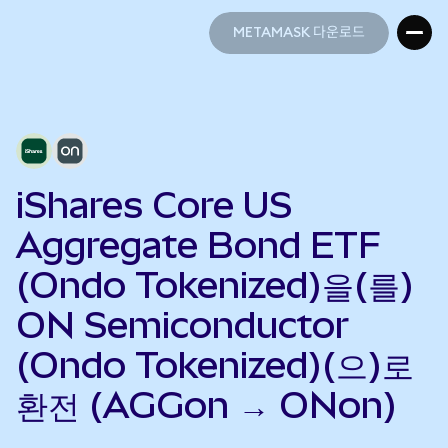
METAMASK 다운로드
METAMASK 다운로드
iShares Core US
Aggregate Bond ETF
(Ondo Tokenized)을(를)
ON Semiconductor
(Ondo Tokenized)(으)로
환전 (AGGon → ONon)