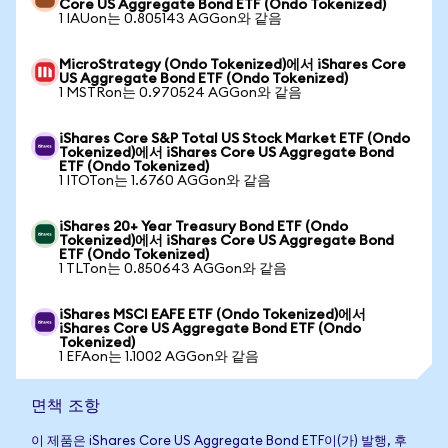
Core US Aggregate Bond ETF (Ondo Tokenized)
1 IAUon는 0.805143 AGGon와 같음
MicroStrategy (Ondo Tokenized)에서 iShares Core
US Aggregate Bond ETF (Ondo Tokenized)
1 MSTRon는 0.970524 AGGon와 같음
iShares Core S&P Total US Stock Market ETF (Ondo
Tokenized)에서 iShares Core US Aggregate Bond
ETF (Ondo Tokenized)
1 ITOTon는 1.6760 AGGon와 같음
iShares 20+ Year Treasury Bond ETF (Ondo
Tokenized)에서 iShares Core US Aggregate Bond
ETF (Ondo Tokenized)
1 TLTon는 0.850643 AGGon와 같음
iShares MSCI EAFE ETF (Ondo Tokenized)에서
iShares Core US Aggregate Bond ETF (Ondo
Tokenized)
1 EFAon는 1.1002 AGGon와 같음
면책 조항
이 제품은 iShares Core US Aggregate Bond ETF이(가) 발행, 후