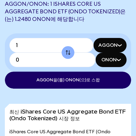
AGGON/ONON: 1 ISHARES CORE US
AGGREGATE BOND ETF (ONDO TOKENIZED)은
(는) 1.2480 ONON에 해당합니다
AGGON
ONON
AGGON을(를) ONON(으)로 스왑
최신 iShares Core US Aggregate Bond ETF
(Ondo Tokenized) 시장 정보
iShares Core US Aggregate Bond ETF (Ondo