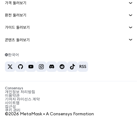
가격 둘러보기
임베디드 지갑
Snaps
비트코인 가격
환전 둘러보기
MetaMask Connect
이더리움 가격
보상
신규
BTC를 USD로 환전
솔라나 가격
가이드 둘러보기
Snaps
보안
ETH를 USD로 환전
BTC 매수
시바이누 가격
USDT를 INR로 환전
콘텐츠 둘러보기
웹3 서비스
고객 지원
ETH 매수
페페 가격
비트코인 지갑
BTC를 USDT로 환전
SOL 매수
채용
테더 가격
솔라나 지갑
한국어
BTC를 INR로 환전
PEPE 매수
연락처
USDC 가격
최고의 암호화폐 카드
ETH를 USDT로 환전
USDT 매수
체인링크 가격
최고의 모바일 암호화폐 지갑
USDT를 PHP로 환전
USDC 매수
Polymarket이란?
BTC를 EUR로 환전
SHIB 매수
Consensys
암호화폐 세금 뉴스
개인정보 처리방침
이용약관
BNB 매수
기여자 라이선스 계약
암호화폐 매수 방법
사이트맵
접근성
비트코인 매도 방법
쿠키 관리
©2026 MetaMask • A Consensys Formation