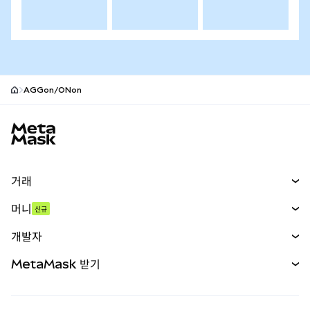
AGGon/ONon
MetaMask 사이트 바닥글
거래
스왑
머니
신규
예측 시장
신규
매수
개발자
무기한 선물
신규
카드
문서 보기
MetaMask 받기
실물자산
mUSD
신규
대시보드
Transaction Shield
수익 창출
Smart Accounts Kit
에이전트 지갑
신규