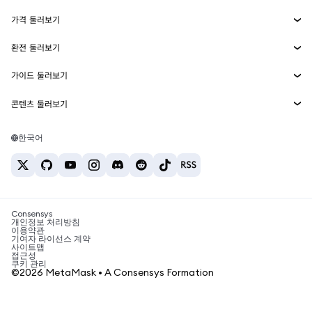
수익 창출
Smart Accounts Kit
에이전트 지갑
신규
가격 둘러보기
임베디드 지갑
Snaps
비트코인 가격
환전 둘러보기
MetaMask Connect
이더리움 가격
보상
신규
BTC를 USD로 환전
솔라나 가격
가이드 둘러보기
Snaps
보안
ETH를 USD로 환전
BTC 매수
시바이누 가격
USDT를 INR로 환전
콘텐츠 둘러보기
웹3 서비스
고객 지원
ETH 매수
페페 가격
비트코인 지갑
BTC를 USDT로 환전
SOL 매수
채용
테더 가격
솔라나 지갑
한국어
BTC를 INR로 환전
PEPE 매수
연락처
USDC 가격
최고의 암호화폐 카드
ETH를 USDT로 환전
USDT 매수
체인링크 가격
최고의 모바일 암호화폐 지갑
USDT를 PHP로 환전
USDC 매수
Polymarket이란?
BTC를 EUR로 환전
SHIB 매수
Consensys
암호화폐 세금 뉴스
개인정보 처리방침
이용약관
BNB 매수
기여자 라이선스 계약
암호화폐 매수 방법
사이트맵
접근성
비트코인 매도 방법
쿠키 관리
©2026 MetaMask • A Consensys Formation