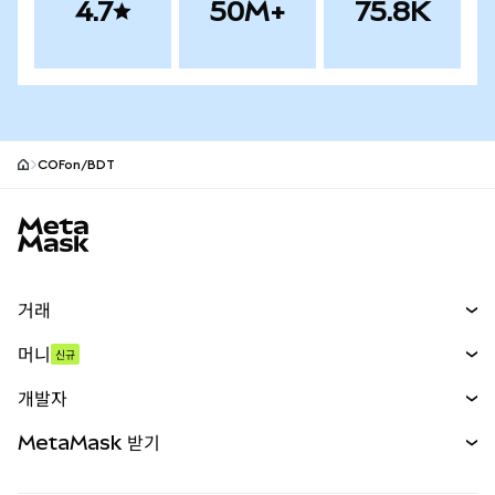
4.7
50M+
75.8K
COFon/BDT
MetaMask 사이트 바닥글
거래
스왑
머니
신규
예측 시장
신규
매수
개발자
무기한 선물
신규
카드
문서 보기
MetaMask 받기
실물자산
mUSD
신규
대시보드
Transaction Shield