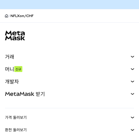
NFLXon/CHF
MetaMask 사이트 바닥글
거래
스왑
머니
신규
예측 시장
신규
매수
개발자
무기한 선물
신규
카드
문서 보기
MetaMask 받기
실물자산
mUSD
신규
대시보드
Transaction Shield
수익 창출
Smart Accounts Kit
에이전트 지갑
신규
가격 둘러보기
임베디드 지갑
Snaps
비트코인 가격
환전 둘러보기
MetaMask Connect
이더리움 가격
보상
신규
BTC를 USD로 환전