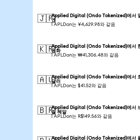
Applied Digital (Ondo Tokenized)에서
🇯🇵
엔
1 APLDon는 ¥4,629.98와 같음
Applied Digital (Ondo Tokenized)에서
🇰🇷
원화
1 APLDon는 ₩41,306.48와 같음
Applied Digital (Ondo Tokenized)에서
🇦🇺
달러
1 APLDon는 $41.52와 같음
Applied Digital (Ondo Tokenized)에서
🇧🇷
질 헤알
1 APLDon는 R$149.56와 같음
Applied Digital (Ondo Tokenized)에서