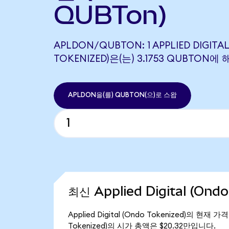
QUBTon)
APLDON/QUBTON: 1 APPLIED DIGITA
TOKENIZED)은(는) 3.1753 QUBTON
APLDON을(를) QUBTON(으)로 스왑
최신 Applied Digital (Ond
Applied Digital (Ondo Tokenized)의 현재
Tokenized)의 시가 총액은 $20.32만입니다.