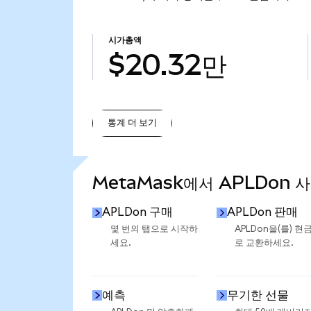
시가총액
$20.32만
통계 더 보기
통계 더 보기
MetaMask에서 APLDon 
APLDon 구매
APLDon 판매
몇 번의 탭으로 시작하
APLDon을(를) 현
세요.
로 교환하세요.
예측
무기한 선물