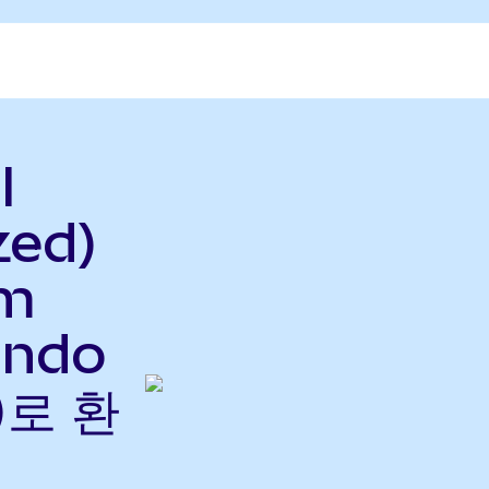
l
zed)
um
Ondo
)로 환