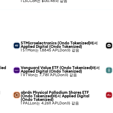
1 LSCCon는 $130.48와 같음
STMicroelectronics (Ondo Tokenized)에서
Applied Digital (Ondo Tokenized)
1 STMon는 1.8845 APLDon와 같음
ied
Vanguard Value ETF (Ondo Tokenized)에서
Applied Digital (Ondo Tokenized)
1 VTVon는 7.7181 APLDon와 같음
서
abrdn Physical Palladium Shares ETF
(Ondo Tokenized)에서 Applied Digital
(Ondo Tokenized)
1 PALLon는 4.2611 APLDon와 같음