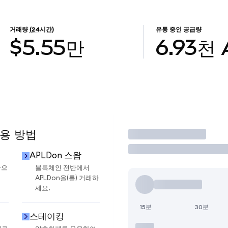
거래량
(24시간)
유통 중인 공급량
$5.55만
6.93천
사용 방법
거래
APLDon 스왑
금으
블록체인 전반에서
APLDon을(를) 거래하
세요.
15분
30분
스테이킹