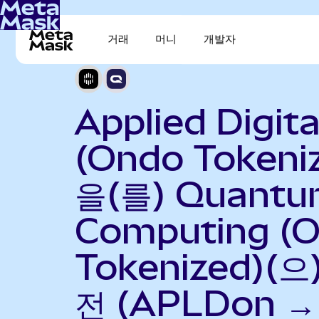
거래
머니
개발자
Applied Digita
(Ondo Tokeni
을(를) Quant
Computing (
Tokenized)(으
전 (APLDon →