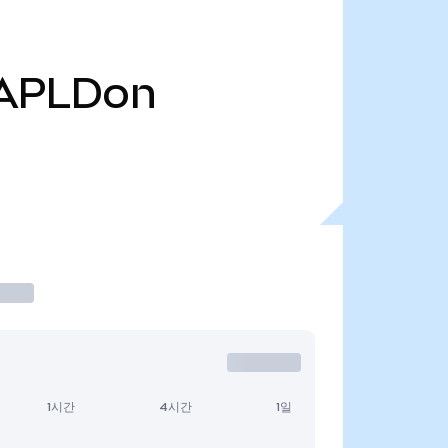
APLDon
1시간
4시간
1일