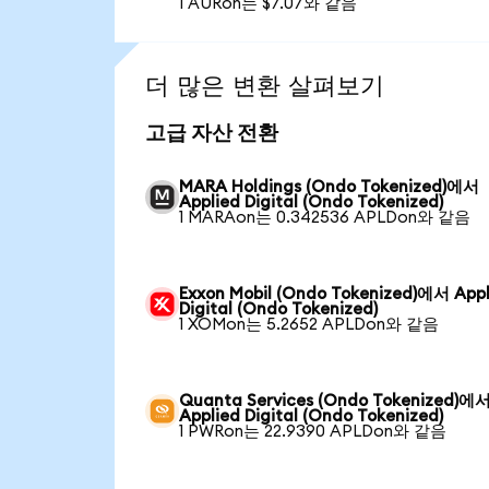
1 AURon는 $7.07와 같음
더 많은 변환 살펴보기
고급 자산 전환
MARA Holdings (Ondo Tokenized)에서
Applied Digital (Ondo Tokenized)
1 MARAon는 0.342536 APLDon와 같음
Exxon Mobil (Ondo Tokenized)에서 Appl
Digital (Ondo Tokenized)
1 XOMon는 5.2652 APLDon와 같음
Quanta Services (Ondo Tokenized)에
Applied Digital (Ondo Tokenized)
1 PWRon는 22.9390 APLDon와 같음