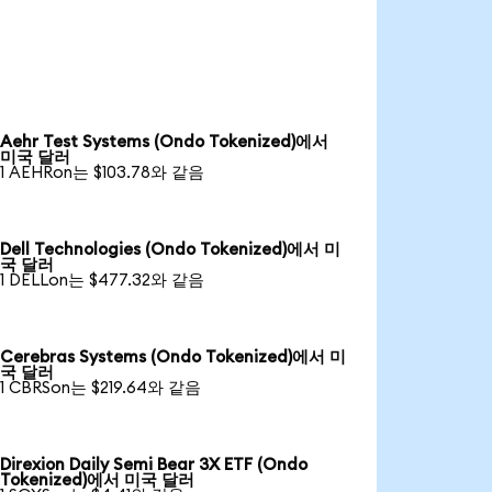
Aehr Test Systems (Ondo Tokenized)에서
미국 달러
1 AEHRon는 $103.78와 같음
Dell Technologies (Ondo Tokenized)에서 미
국 달러
1 DELLon는 $477.32와 같음
Cerebras Systems (Ondo Tokenized)에서 미
국 달러
1 CBRSon는 $219.64와 같음
Direxion Daily Semi Bear 3X ETF (Ondo
Tokenized)에서 미국 달러