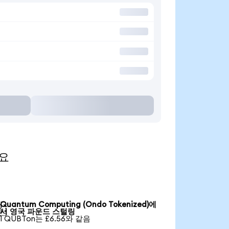
세요
Quantum Computing (Ondo Tokenized)에

서 영국 파운드 스털링
1 QUBTon는 £6.56와 같음