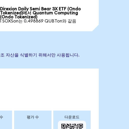
Direxion Daily Semi Bear 3X ETF (Ondo
Tokenized)에서 Quantum Computing
(Ondo Tokenized)
1 SOXSon는 0.498869 QUBTon와 같음
초 참조 자산을 식별하기 위해서만 사용됩니다.
 수
평가 수
다운로드