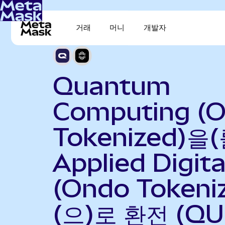
거래
머니
개발자
Quantum
Computing (
Tokenized)을(
Applied Digita
(Ondo Tokeni
(으)로 환전 (QU