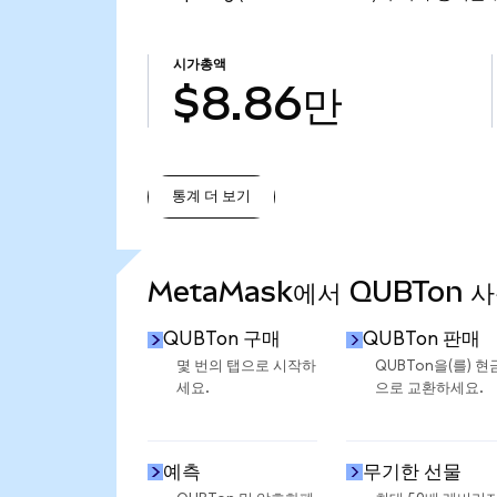
시가총액
$8.86만
통계 더 보기
통계 더 보기
MetaMask에서 QUBTon 
QUBTon 구매
QUBTon 판매
몇 번의 탭으로 시작하
QUBTon을(를) 현
세요.
으로 교환하세요.
예측
무기한 선물