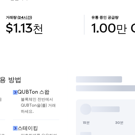
거래량
(24시간)
유통 중인 공급량
$1.13천
1.00만
사용 방법
거래
QUBTon 스왑
금
블록체인 전반에서
QUBTon을(를) 거래
하세요.
15분
30분
스테이킹