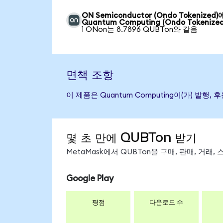
ON Semiconductor (Ondo Tokenized
Quantum Computing (Ondo Tokenized
1 ONon는 8.7896 QUBTon와 같음
면책 조항
이 제품은 Quantum Computing이(가) 
몇 초 만에 QUBTon 받기
MetaMask에서 QUBTon을 구매, 판매, 거래
Google Play
평점
다운로드 수