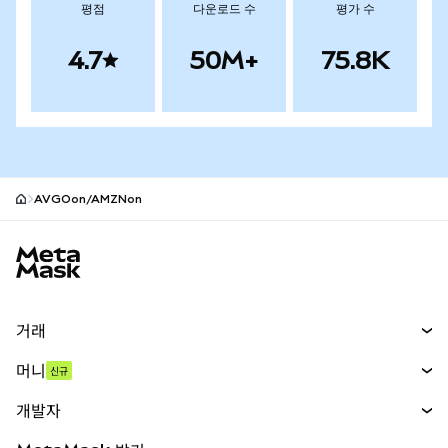
평점
다운로드 수
평가 수
4.7
50M+
75.8K
AVGOon/AMZNon
MetaMask 사이트 바닥글
거래
스왑
머니
신규
예측 시장
신규
매수
개발자
무기한 선물
신규
카드
문서 보기