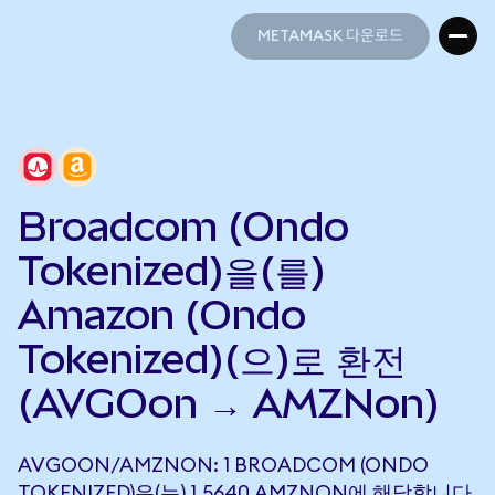
METAMASK 다운로드
METAMASK 다운로드
Broadcom (Ondo
Tokenized)을(를)
Amazon (Ondo
Tokenized)(으)로 환전
(AVGOon → AMZNon)
AVGOON/AMZNON: 1 BROADCOM (ONDO
TOKENIZED)은(는) 1.5640 AMZNON에 해당합니다