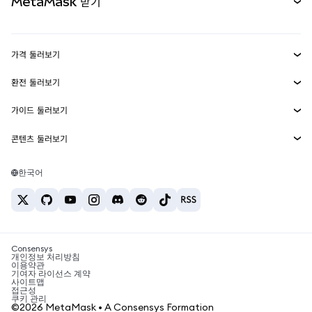
MetaMask 받기
실물자산
mUSD
신규
대시보드
Transaction Shield
수익 창출
Smart Accounts Kit
에이전트 지갑
신규
가격 둘러보기
임베디드 지갑
Snaps
비트코인 가격
환전 둘러보기
MetaMask Connect
이더리움 가격
보상
신규
BTC를 USD로 환전
솔라나 가격
가이드 둘러보기
Snaps
보안
ETH를 USD로 환전
BTC 매수
시바이누 가격
USDT를 INR로 환전
콘텐츠 둘러보기
웹3 서비스
고객 지원
ETH 매수
페페 가격
비트코인 지갑
BTC를 USDT로 환전
SOL 매수
채용
테더 가격
솔라나 지갑
한국어
BTC를 INR로 환전
PEPE 매수
연락처
USDC 가격
최고의 암호화폐 카드
ETH를 USDT로 환전
USDT 매수
체인링크 가격
최고의 모바일 암호화폐 지갑
USDT를 PHP로 환전
USDC 매수
Polymarket이란?
BTC를 EUR로 환전
SHIB 매수
Consensys
암호화폐 세금 뉴스
개인정보 처리방침
이용약관
BNB 매수
기여자 라이선스 계약
암호화폐 매수 방법
사이트맵
접근성
비트코인 매도 방법
쿠키 관리
©2026 MetaMask • A Consensys Formation