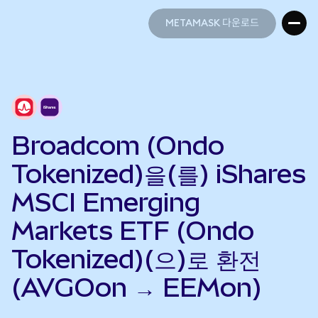
METAMASK 다운로드
METAMASK 다운로드
Broadcom (Ondo
Tokenized)을(를) iShares
MSCI Emerging
Markets ETF (Ondo
Tokenized)(으)로 환전
(AVGOon → EEMon)