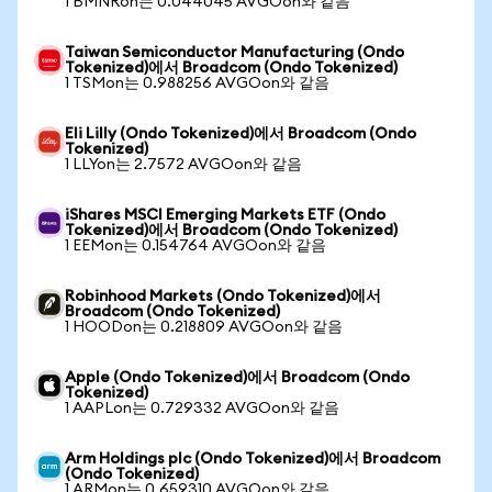
1 BMNRon는 0.044045 AVGOon와 같음
Taiwan Semiconductor Manufacturing (Ondo
Tokenized)에서 Broadcom (Ondo Tokenized)
1 TSMon는 0.988256 AVGOon와 같음
Eli Lilly (Ondo Tokenized)에서 Broadcom (Ondo
Tokenized)
1 LLYon는 2.7572 AVGOon와 같음
iShares MSCI Emerging Markets ETF (Ondo
Tokenized)에서 Broadcom (Ondo Tokenized)
1 EEMon는 0.154764 AVGOon와 같음
Robinhood Markets (Ondo Tokenized)에서
Broadcom (Ondo Tokenized)
1 HOODon는 0.218809 AVGOon와 같음
Apple (Ondo Tokenized)에서 Broadcom (Ondo
Tokenized)
1 AAPLon는 0.729332 AVGOon와 같음
Arm Holdings plc (Ondo Tokenized)에서 Broadcom
(Ondo Tokenized)
1 ARMon는 0.659310 AVGOon와 같음