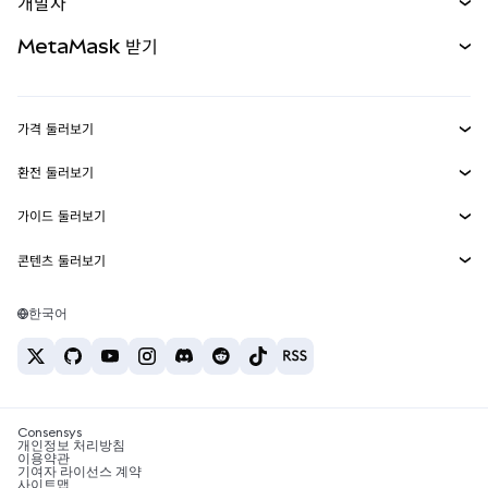
개발자
무기한 선물
신규
카드
문서 보기
MetaMask 받기
실물자산
mUSD
신규
대시보드
Transaction Shield
수익 창출
Smart Accounts Kit
에이전트 지갑
신규
가격 둘러보기
임베디드 지갑
Snaps
비트코인 가격
환전 둘러보기
MetaMask Connect
이더리움 가격
보상
신규
BTC를 USD로 환전
솔라나 가격
가이드 둘러보기
Snaps
보안
ETH를 USD로 환전
BTC 매수
시바이누 가격
USDT를 INR로 환전
콘텐츠 둘러보기
웹3 서비스
고객 지원
ETH 매수
페페 가격
비트코인 지갑
BTC를 USDT로 환전
SOL 매수
채용
테더 가격
솔라나 지갑
한국어
BTC를 INR로 환전
PEPE 매수
연락처
USDC 가격
최고의 암호화폐 카드
ETH를 USDT로 환전
USDT 매수
체인링크 가격
최고의 모바일 암호화폐 지갑
USDT를 PHP로 환전
USDC 매수
Polymarket이란?
BTC를 EUR로 환전
SHIB 매수
Consensys
암호화폐 세금 뉴스
개인정보 처리방침
이용약관
BNB 매수
기여자 라이선스 계약
암호화폐 매수 방법
사이트맵