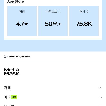
App Store
평점
다운로드 수
평가 수
4.7
50M+
75.8K
AVGOon/EEMon
MetaMask 사이트 바닥글
거래
스왑
머니
신규
예측 시장
신규
매수