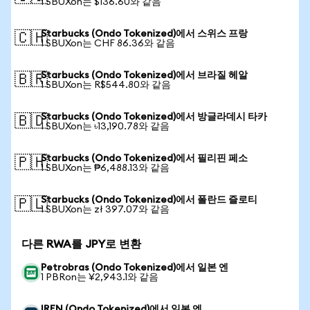
1 SBUXon는 $136.60와 같음
Starbucks (Ondo Tokenized)에서 스위스 프랑
🇨🇭
1 SBUXon는 CHF 86.36와 같음
Starbucks (Ondo Tokenized)에서 브라질 헤알
🇧🇷
1 SBUXon는 R$544.80와 같음
Starbucks (Ondo Tokenized)에서 방글라데시 타카
🇧🇩
1 SBUXon는 ৳13,190.78와 같음
Starbucks (Ondo Tokenized)에서 필리핀 페소
🇵🇭
1 SBUXon는 ₱6,488.13와 같음
Starbucks (Ondo Tokenized)에서 폴란드 즐로티
🇵🇱
1 SBUXon는 zł 397.07와 같음
다른 RWA를 JPY로 변환
Petrobras (Ondo Tokenized)에서 일본 엔
1 PBRon는 ¥2,943.1와 같음
IREN (Ondo Tokenized)에서 일본 엔