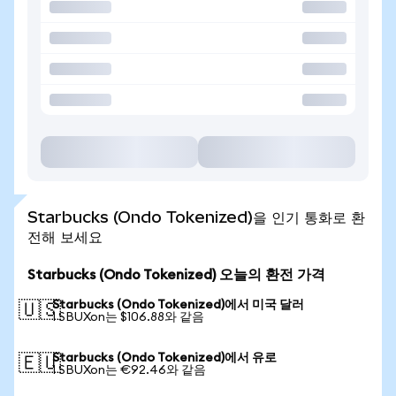
Starbucks (Ondo Tokenized)을 인기 통화로 환
전해 보세요
Starbucks (Ondo Tokenized) 오늘의 환전 가격
Starbucks (Ondo Tokenized)에서 미국 달러
🇺🇸
1 SBUXon는 $106.88와 같음
Starbucks (Ondo Tokenized)에서 유로
🇪🇺
1 SBUXon는 €92.46와 같음