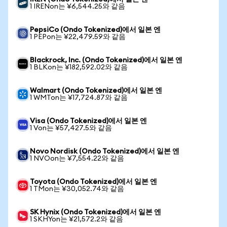
1 IRENon는 ¥6,544.25와 같음
PepsiCo (Ondo Tokenized)에서 일본 엔
1 PEPon는 ¥22,479.59와 같음
Blackrock, Inc. (Ondo Tokenized)에서 일본 엔
1 BLKon는 ¥182,592.02와 같음
Walmart (Ondo Tokenized)에서 일본 엔
1 WMTon는 ¥17,724.87와 같음
Visa (Ondo Tokenized)에서 일본 엔
1 Von는 ¥57,427.5와 같음
Novo Nordisk (Ondo Tokenized)에서 일본 엔
1 NVOon는 ¥7,554.22와 같음
Toyota (Ondo Tokenized)에서 일본 엔
1 TMon는 ¥30,052.74와 같음
SK Hynix (Ondo Tokenized)에서 일본 엔
1 SKHYon는 ¥21,572.2와 같음