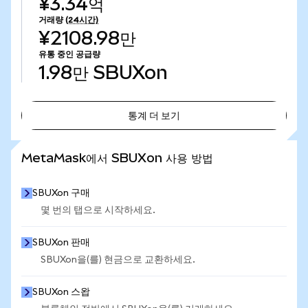
¥3.34억
거래량
(24시간)
¥2108.98만
유통 중인 공급량
1.98만
SBUXon
통계 더 보기
통계 더 보기
MetaMask에서 SBUXon 사용 방법
SBUXon 구매
몇 번의 탭으로 시작하세요.
SBUXon 판매
SBUXon을(를) 현금으로 교환하세요.
SBUXon 스왑