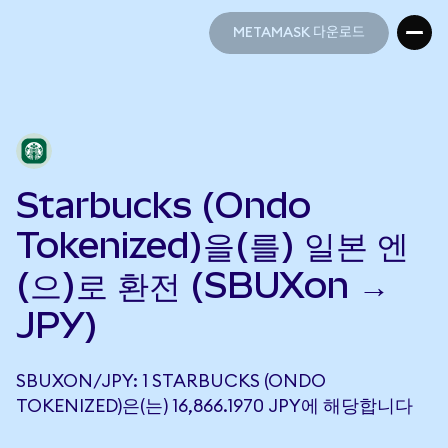
METAMASK 다운로드
METAMASK 다운로드
Starbucks (Ondo
Tokenized)을(를) 일본 엔
(으)로 환전 (SBUXon →
JPY)
SBUXON/JPY: 1 STARBUCKS (ONDO
TOKENIZED)은(는) 16,866.1970 JPY에 해당합니다