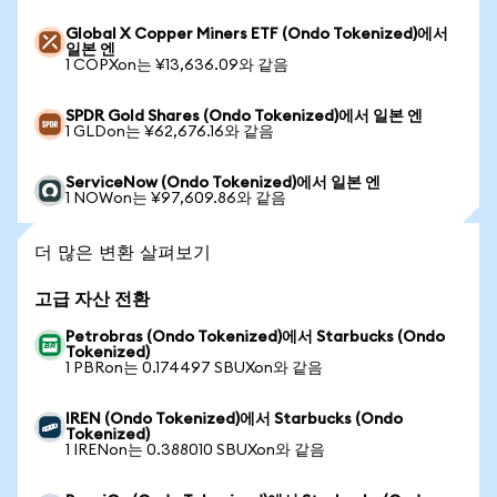
Global X Copper Miners ETF (Ondo Tokenized)에서
일본 엔
1 COPXon는 ¥13,636.09와 같음
SPDR Gold Shares (Ondo Tokenized)에서 일본 엔
1 GLDon는 ¥62,676.16와 같음
ServiceNow (Ondo Tokenized)에서 일본 엔
1 NOWon는 ¥97,609.86와 같음
더 많은 변환 살펴보기
고급 자산 전환
Petrobras (Ondo Tokenized)에서 Starbucks (Ondo
Tokenized)
1 PBRon는 0.174497 SBUXon와 같음
IREN (Ondo Tokenized)에서 Starbucks (Ondo
Tokenized)
1 IRENon는 0.388010 SBUXon와 같음