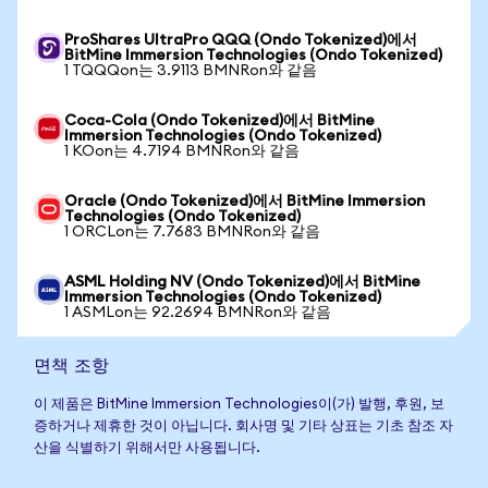
ProShares UltraPro QQQ (Ondo Tokenized)에서
BitMine Immersion Technologies (Ondo Tokenized)
1 TQQQon는 3.9113 BMNRon와 같음
Coca-Cola (Ondo Tokenized)에서 BitMine
Immersion Technologies (Ondo Tokenized)
1 KOon는 4.7194 BMNRon와 같음
Oracle (Ondo Tokenized)에서 BitMine Immersion
Technologies (Ondo Tokenized)
1 ORCLon는 7.7683 BMNRon와 같음
ASML Holding NV (Ondo Tokenized)에서 BitMine
Immersion Technologies (Ondo Tokenized)
1 ASMLon는 92.2694 BMNRon와 같음
면책 조항
이 제품은 BitMine Immersion Technologies이(가) 발행, 후원, 보
증하거나 제휴한 것이 아닙니다. 회사명 및 기타 상표는 기초 참조 자
산을 식별하기 위해서만 사용됩니다.