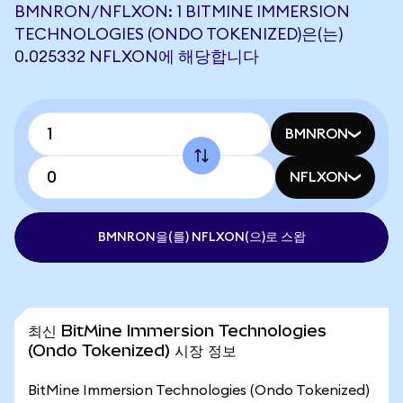
BMNRON/NFLXON: 1 BITMINE IMMERSION
TECHNOLOGIES (ONDO TOKENIZED)은(는)
0.025332 NFLXON에 해당합니다
BMNRON
NFLXON
BMNRON을(를) NFLXON(으)로 스왑
최신 BitMine Immersion Technologies
(Ondo Tokenized) 시장 정보
BitMine Immersion Technologies (Ondo Tokenized)