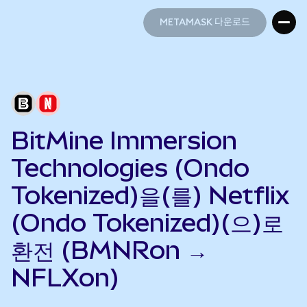
METAMASK 다운로드
METAMASK 다운로드
BitMine Immersion
Technologies (Ondo
Tokenized)을(를) Netflix
(Ondo Tokenized)(으)로
환전 (BMNRon →
NFLXon)