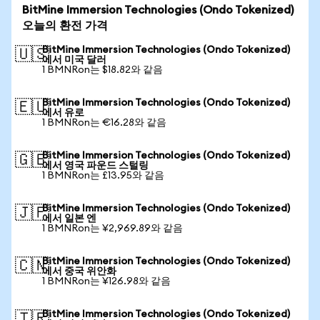
BitMine Immersion Technologies (Ondo Tokenized)
오늘의 환전 가격
BitMine Immersion Technologies (Ondo Tokenized)
🇺🇸
에서 미국 달러
1 BMNRon는 $18.82와 같음
BitMine Immersion Technologies (Ondo Tokenized)
🇪🇺
에서 유로
1 BMNRon는 €16.28와 같음
BitMine Immersion Technologies (Ondo Tokenized)
🇬🇧
에서 영국 파운드 스털링
1 BMNRon는 £13.95와 같음
BitMine Immersion Technologies (Ondo Tokenized)
🇯🇵
에서 일본 엔
1 BMNRon는 ¥2,969.89와 같음
BitMine Immersion Technologies (Ondo Tokenized)
🇨🇳
에서 중국 위안화
1 BMNRon는 ¥126.98와 같음
BitMine Immersion Technologies (Ondo Tokenized)
🇹🇷