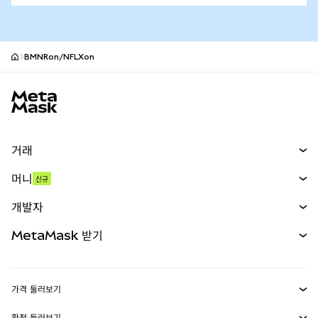
BMNRon/NFLXon
MetaMask 사이트 바닥글
거래
스왑
머니
신규
예측 시장
신규
매수
개발자
무기한 선물
신규
카드
문서 보기
MetaMask 받기
실물자산
mUSD
신규
대시보드
Transaction Shield
수익 창출
Smart Accounts Kit
에이전트 지갑
신규
가격 둘러보기
임베디드 지갑
Snaps
비트코인 가격
환전 둘러보기