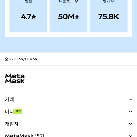
평점
다운로드 수
평가 수
4.7
50M+
75.8K
BTGon/CIFRon
MetaMask 사이트 바닥글
거래
스왑
머니
신규
예측 시장
신규
매수
개발자
무기한 선물
신규
카드
문서 보기
MetaMask 받기