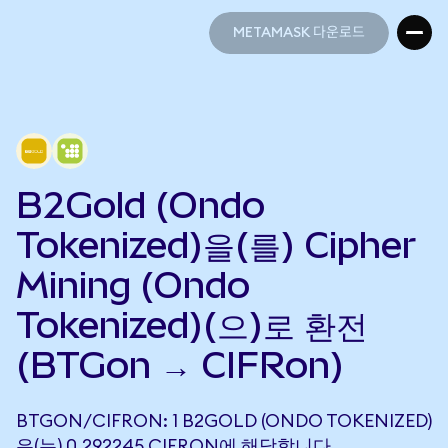
METAMASK 다운로드
METAMASK 다운로드
B2Gold (Ondo
Tokenized)을(를) Cipher
Mining (Ondo
Tokenized)(으)로 환전
(BTGon → CIFRon)
BTGON/CIFRON: 1 B2GOLD (ONDO TOKENIZED)
은(는) 0.292245 CIFRON에 해당합니다