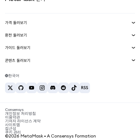
실물자산
mUSD
신규
대시보드
Transaction Shield
수익 창출
Smart Accounts Kit
에이전트 지갑
신규
가격 둘러보기
임베디드 지갑
Snaps
비트코인 가격
환전 둘러보기
MetaMask Connect
이더리움 가격
보상
신규
BTC를 USD로 환전
솔라나 가격
가이드 둘러보기
Snaps
보안
ETH를 USD로 환전
BTC 매수
시바이누 가격
USDT를 INR로 환전
콘텐츠 둘러보기
웹3 서비스
고객 지원
ETH 매수
페페 가격
비트코인 지갑
BTC를 USDT로 환전
SOL 매수
채용
테더 가격
솔라나 지갑
한국어
BTC를 INR로 환전
PEPE 매수
연락처
USDC 가격
최고의 암호화폐 카드
ETH를 USDT로 환전
USDT 매수
체인링크 가격
최고의 모바일 암호화폐 지갑
USDT를 PHP로 환전
USDC 매수
Polymarket이란?
BTC를 EUR로 환전
SHIB 매수
Consensys
암호화폐 세금 뉴스
개인정보 처리방침
이용약관
BNB 매수
기여자 라이선스 계약
암호화폐 매수 방법
사이트맵
접근성
비트코인 매도 방법
쿠키 관리
©2026 MetaMask • A Consensys Formation