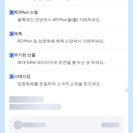
XOMon 스왑
블록체인 전반에서 XOMon을(를) 거래하세요.
예측
XOMon 및 암호화폐 예측 시장에서 거래하세요.
무기한 선물
최대 50배 레버리지로 토큰을 롱 또는 숏 하세요.
스테이킹
암호화폐를 운용하여 소극적 소득을 얻으세요.
거래