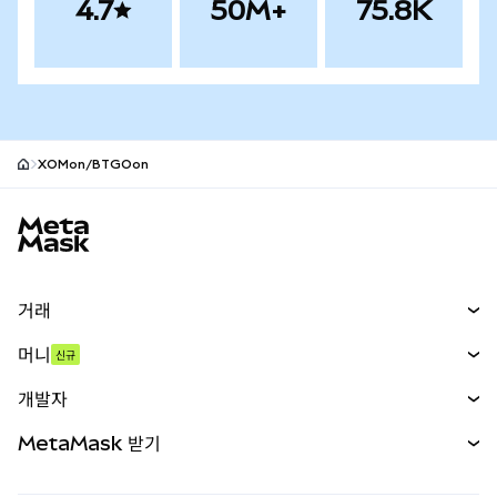
4.7
50M+
75.8K
XOMon/BTGOon
MetaMask 사이트 바닥글
거래
스왑
머니
신규
예측 시장
신규
매수
개발자
무기한 선물
신규
카드
문서 보기
MetaMask 받기
실물자산
mUSD
신규
대시보드
Transaction Shield