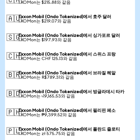
🇨🇦
1 XOMon는 $215.88와 같음
Exxon Mobil (Ondo Tokenized)에서 호주 달러
🇦🇺
1 XOMon는 $219.07와 같음
Exxon Mobil (Ondo Tokenized)에서 싱가포르 달러
🇸🇬
1 XOMon는 $197.93와 같음
Exxon Mobil (Ondo Tokenized)에서 스위스 프랑
🇨🇭
1 XOMon는 CHF 125.13와 같음
Exxon Mobil (Ondo Tokenized)에서 브라질 헤알
🇧🇷
1 XOMon는 R$789.31와 같음
Exxon Mobil (Ondo Tokenized)에서 방글라데시 타카
🇧🇩
1 XOMon는 ৳19,165.53와 같음
Exxon Mobil (Ondo Tokenized)에서 필리핀 페소
🇵🇭
1 XOMon는 ₱9,399.52와 같음
Exxon Mobil (Ondo Tokenized)에서 폴란드 즐로티
🇵🇱
1 XOMon는 zł 575.75와 같음