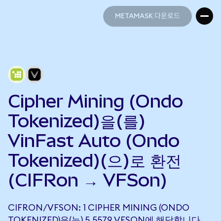
METAMASK 다운로드
METAMASK 다운로드
Cipher Mining (Ondo
Tokenized)을(를)
VinFast Auto (Ondo
Tokenized)(으)로 환전
(CIFRon → VFSon)
CIFRON/VFSON: 1 CIPHER MINING (ONDO
TOKENIZED)은(는) 5.5579 VFSON에 해당합니다