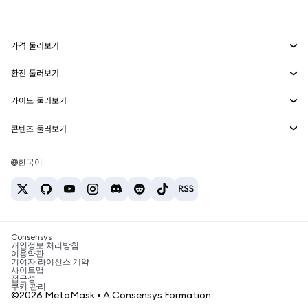
mUSD
신규
대시보드
Transaction Shield
수익 창출
Smart Accounts Kit
에이전트 지갑
신규
가격 둘러보기
임베디드 지갑
Snaps
비트코인 가격
환전 둘러보기
MetaMask Connect
이더리움 가격
보상
신규
BTC를 USD로 환전
솔라나 가격
가이드 둘러보기
Snaps
보안
ETH를 USD로 환전
BTC 매수
시바이누 가격
USDT를 INR로 환전
콘텐츠 둘러보기
웹3 서비스
고객 지원
ETH 매수
페페 가격
비트코인 지갑
BTC를 USDT로 환전
SOL 매수
채용
테더 가격
솔라나 지갑
한국어
BTC를 INR로 환전
PEPE 매수
연락처
USDC 가격
최고의 암호화폐 카드
ETH를 USDT로 환전
USDT 매수
체인링크 가격
최고의 모바일 암호화폐 지갑
USDT를 PHP로 환전
USDC 매수
Polymarket이란?
BTC를 EUR로 환전
SHIB 매수
Consensys
암호화폐 세금 뉴스
개인정보 처리방침
이용약관
BNB 매수
기여자 라이선스 계약
암호화폐 매수 방법
사이트맵
접근성
비트코인 매도 방법
쿠키 관리
©2026 MetaMask • A Consensys Formation