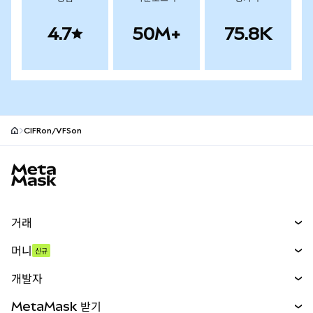
4.7
50M+
75.8K
CIFRon/VFSon
MetaMask 사이트 바닥글
거래
스왑
머니
신규
예측 시장
신규
매수
개발자
무기한 선물
신규
카드
문서 보기
MetaMask 받기
실물자산