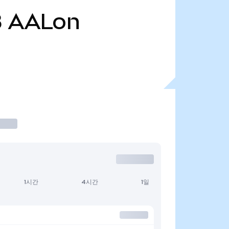
8
AALon
1시간
4시간
1일