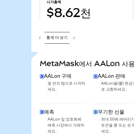
시가총액
$8.62천
통계 더 보기
통계 더 보기
MetaMask에서 AALon 사
AALon 구매
AALon 판매
몇 번의 탭으로 시작하
AALon을(를) 현금
세요.
로 교환하세요.
예측
무기한 선물
AALon 및 암호화폐
최대 50배 레버리
예측 시장에서 거래하
토큰을 롱 또는 숏 
세요.
세요.