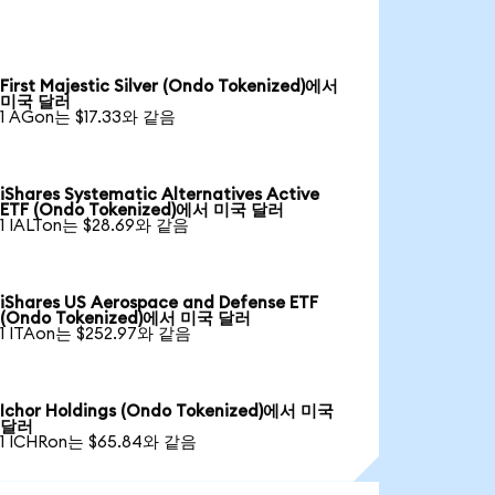
First Majestic Silver (Ondo Tokenized)에서
미국 달러
1 AGon는 $17.33와 같음
iShares Systematic Alternatives Active
ETF (Ondo Tokenized)에서 미국 달러
1 IALTon는 $28.69와 같음
iShares US Aerospace and Defense ETF
(Ondo Tokenized)에서 미국 달러
1 ITAon는 $252.97와 같음
Ichor Holdings (Ondo Tokenized)에서 미국
달러
1 ICHRon는 $65.84와 같음