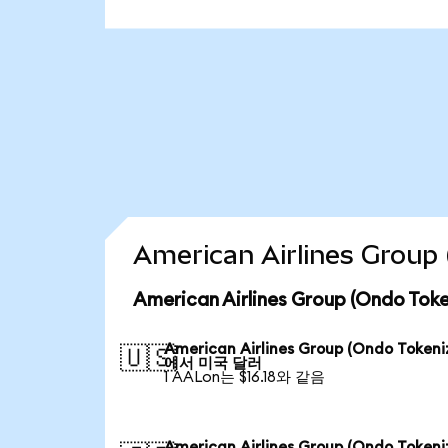
American Airlines Gro
American Airlines Group (Ondo 
American Airlines Group (Ondo Tokeni
🇺🇸
에서 미국 달러
1 AALon는 $16.18와 같음
American Airlines Group (Ondo Tokeni