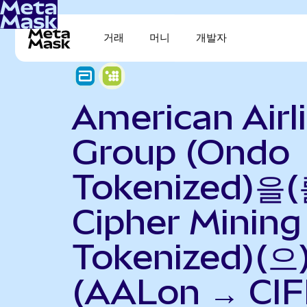
거래
머니
개발자
American Airl
Group (Ondo
Tokenized)을(
Cipher Mining
Tokenized)(
(AALon → CIF