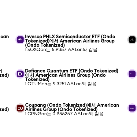
ican
Invesco PHLX Semiconductor ETF (Ondo
Tokenized)에서 American Airlines Group
(Ondo Tokenized)
1 SOXQon는 5.9357 AALon와 같음
서
Defiance Quantum ETF (Ondo Tokenized)
zed)
에서 American Airlines Group (Ondo
Tokenized)
1 QTUMon는 9.3251 AALon와 같음
Coupang (Ondo Tokenized)에서 American
zed)
Airlines Group (Ondo Tokenized)
1 CPNGon는 0.988257 AALon와 같음