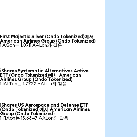
First Majestic Silver (Ondo Tokenized)에서
American Airlines Group (Ondo Tokenized)
1 AGon는 1.0711 AALon와 같음
iShares Systematic Alternatives Active
ETF (Ondo Tokenized)에서 American
Airlines Group (Ondo Tokenized)
1 IALTon는 1.7732 AALon와 같음
iShares US Aerospace and Defense ETF
(Ondo Tokenized)에서 American Airlines
Group (Ondo Tokenized)
1 ITAon는 15.6347 AALon와 같음