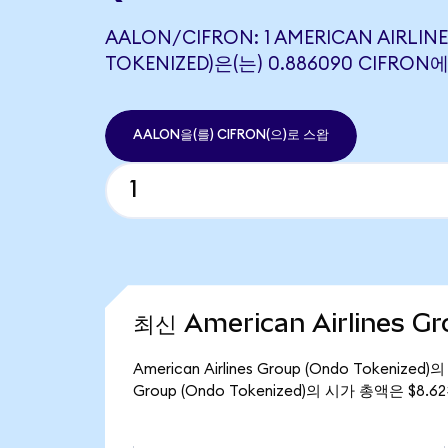
AALON/CIFRON: 1 AMERICAN AIRLIN
TOKENIZED)은(는) 0.886090 CIFR
AALON을(를) CIFRON(으)로 스왑
최신 American Airlines G
American Airlines Group (Ondo Tokeniz
Group (Ondo Tokenized)의 시가 총액은 $8.