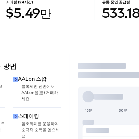
거래량
(24시간)
유통 중인 공급량
$5.49만
533.1
용 방법
거래
AALon 스왑
으
블록체인 전반에서
AALon을(를) 거래하
세요.
15분
30분
스테이킹
지로
암호화폐를 운용하여
하
소극적 소득을 얻으세
요.