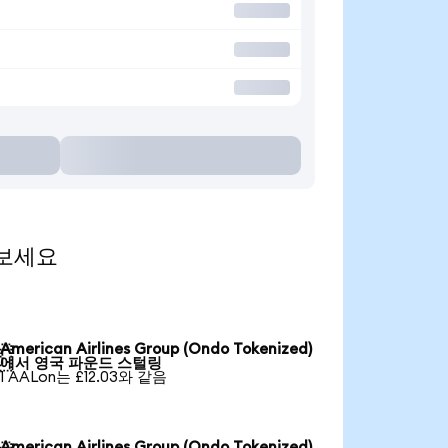
 보세요
American Airlines Group (Ondo Tokenized)

에서 영국 파운드 스털링
1 AALon는 £12.03와 같음
American Airlines Group (Ondo Tokenized)