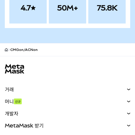
4.7
50M+
75.8K
CMGon/ACNon
MetaMask 사이트 바닥글
거래
스왑
머니
신규
예측 시장
신규
매수
개발자
무기한 선물
신규
카드
문서 보기
MetaMask 받기
실물자산
mUSD
신규
대시보드
Transaction Shield