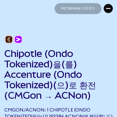
METAMASK 다운로드
METAMASK 다운로드
Chipotle (Ondo
Tokenized)을(를)
Accenture (Ondo
Tokenized)(으)로 환전
(CMGon → ACNon)
CMGON/ACNON: 1 CHIPOTLE (ONDO
TOKENIZED)은(는) 0.192386 ACNON에 해당합니다