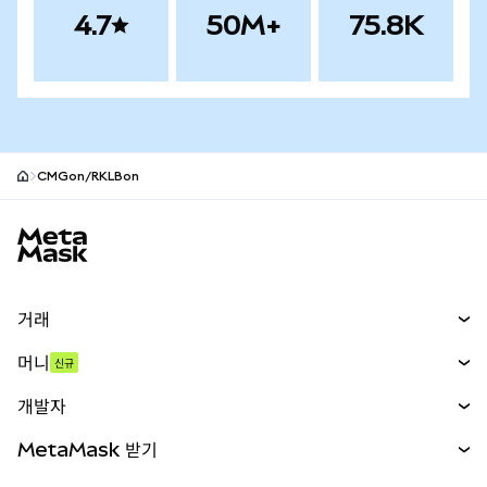
4.7
50M+
75.8K
CMGon/RKLBon
MetaMask 사이트 바닥글
거래
스왑
머니
신규
예측 시장
신규
매수
개발자
무기한 선물
신규
카드
문서 보기
MetaMask 받기
실물자산
mUSD
신규
대시보드
Transaction Shield