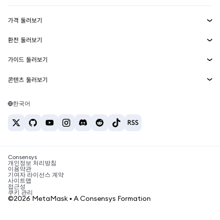
수익 창출
Smart Accounts Kit
에이전트 지갑
신규
가격 둘러보기
임베디드 지갑
Snaps
비트코인 가격
환전 둘러보기
MetaMask Connect
이더리움 가격
보상
신규
BTC를 USD로 환전
솔라나 가격
가이드 둘러보기
Snaps
보안
ETH를 USD로 환전
BTC 매수
시바이누 가격
USDT를 INR로 환전
콘텐츠 둘러보기
웹3 서비스
고객 지원
ETH 매수
페페 가격
비트코인 지갑
BTC를 USDT로 환전
SOL 매수
채용
테더 가격
솔라나 지갑
한국어
BTC를 INR로 환전
PEPE 매수
연락처
USDC 가격
최고의 암호화폐 카드
ETH를 USDT로 환전
USDT 매수
체인링크 가격
최고의 모바일 암호화폐 지갑
USDT를 PHP로 환전
USDC 매수
Polymarket이란?
BTC를 EUR로 환전
SHIB 매수
Consensys
암호화폐 세금 뉴스
개인정보 처리방침
이용약관
BNB 매수
기여자 라이선스 계약
암호화폐 매수 방법
사이트맵
접근성
비트코인 매도 방법
쿠키 관리
©2026 MetaMask • A Consensys Formation