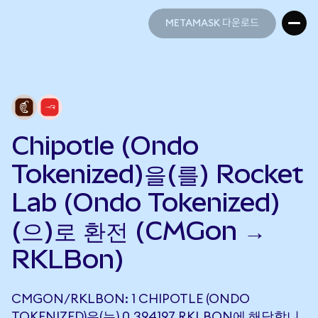
METAMASK 다운로드
METAMASK 다운로드
Chipotle (Ondo
Tokenized)을(를) Rocket
Lab (Ondo Tokenized)
(으)로 환전 (CMGon →
RKLBon)
CMGON/RKLBON: 1 CHIPOTLE (ONDO
TOKENIZED)은(는) 0.394197 RKLBON에 해당합니