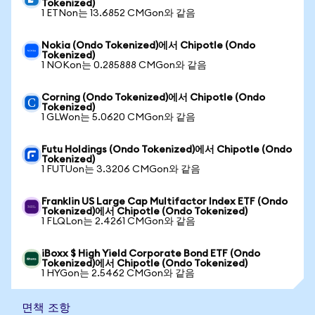
Tokenized)
1 ETNon는 13.6852 CMGon와 같음
Nokia (Ondo Tokenized)에서 Chipotle (Ondo
Tokenized)
1 NOKon는 0.285888 CMGon와 같음
Corning (Ondo Tokenized)에서 Chipotle (Ondo
Tokenized)
1 GLWon는 5.0620 CMGon와 같음
Futu Holdings (Ondo Tokenized)에서 Chipotle (Ondo
Tokenized)
1 FUTUon는 3.3206 CMGon와 같음
Franklin US Large Cap Multifactor Index ETF (Ondo
Tokenized)에서 Chipotle (Ondo Tokenized)
1 FLQLon는 2.4261 CMGon와 같음
iBoxx $ High Yield Corporate Bond ETF (Ondo
Tokenized)에서 Chipotle (Ondo Tokenized)
1 HYGon는 2.5462 CMGon와 같음
면책 조항