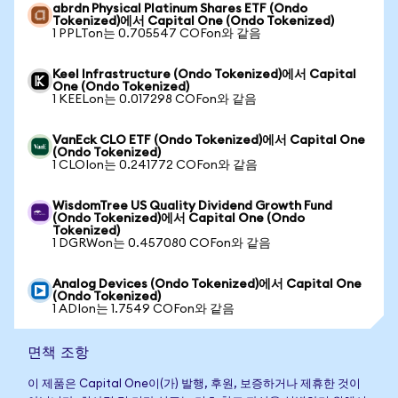
abrdn Physical Platinum Shares ETF (Ondo
Tokenized)에서 Capital One (Ondo Tokenized)
1 PPLTon는 0.705547 COFon와 같음
Keel Infrastructure (Ondo Tokenized)에서 Capital
One (Ondo Tokenized)
1 KEELon는 0.017298 COFon와 같음
VanEck CLO ETF (Ondo Tokenized)에서 Capital One
(Ondo Tokenized)
1 CLOIon는 0.241772 COFon와 같음
WisdomTree US Quality Dividend Growth Fund
(Ondo Tokenized)에서 Capital One (Ondo
Tokenized)
1 DGRWon는 0.457080 COFon와 같음
Analog Devices (Ondo Tokenized)에서 Capital One
(Ondo Tokenized)
1 ADIon는 1.7549 COFon와 같음
면책 조항
이 제품은 Capital One이(가) 발행, 후원, 보증하거나 제휴한 것이