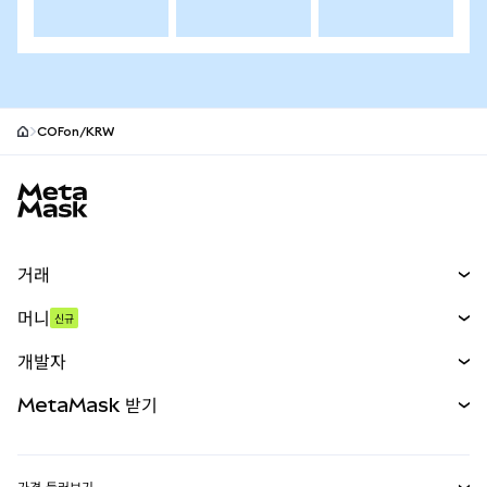
COFon/KRW
MetaMask 사이트 바닥글
거래
스왑
머니
신규
예측 시장
신규
매수
개발자
무기한 선물
신규
카드
문서 보기
MetaMask 받기
실물자산
mUSD
신규
대시보드
Transaction Shield
수익 창출
Smart Accounts Kit
에이전트 지갑
신규