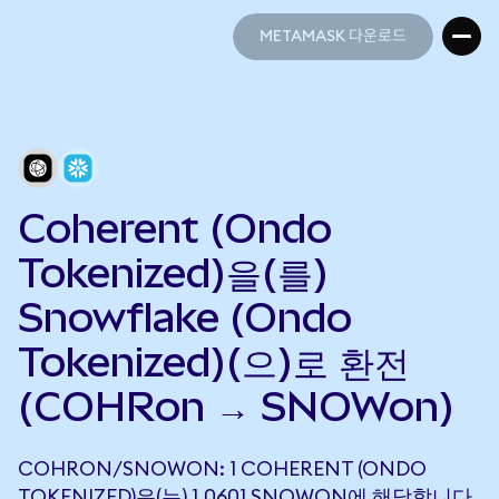
METAMASK 다운로드
METAMASK 다운로드
Coherent (Ondo
Tokenized)을(를)
Snowflake (Ondo
Tokenized)(으)로 환전
(COHRon → SNOWon)
COHRON/SNOWON: 1 COHERENT (ONDO
TOKENIZED)은(는) 1.0601 SNOWON에 해당합니다