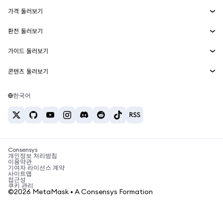
에이전트 지갑
신규
가격 둘러보기
임베디드 지갑
Snaps
비트코인 가격
환전 둘러보기
MetaMask Connect
이더리움 가격
보상
신규
BTC를 USD로 환전
솔라나 가격
가이드 둘러보기
Snaps
보안
ETH를 USD로 환전
BTC 매수
시바이누 가격
USDT를 INR로 환전
콘텐츠 둘러보기
웹3 서비스
고객 지원
ETH 매수
페페 가격
비트코인 지갑
BTC를 USDT로 환전
SOL 매수
채용
테더 가격
솔라나 지갑
한국어
BTC를 INR로 환전
PEPE 매수
연락처
USDC 가격
최고의 암호화폐 카드
ETH를 USDT로 환전
USDT 매수
체인링크 가격
최고의 모바일 암호화폐 지갑
USDT를 PHP로 환전
USDC 매수
Polymarket이란?
BTC를 EUR로 환전
SHIB 매수
Consensys
암호화폐 세금 뉴스
개인정보 처리방침
이용약관
BNB 매수
기여자 라이선스 계약
암호화폐 매수 방법
사이트맵
접근성
비트코인 매도 방법
쿠키 관리
©2026 MetaMask • A Consensys Formation