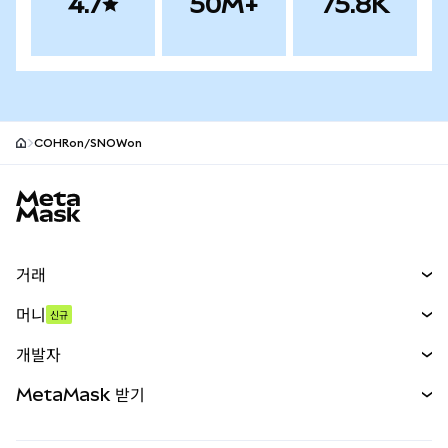
4.7
50M+
75.8K
COHRon/SNOWon
MetaMask 사이트 바닥글
거래
스왑
머니
신규
예측 시장
신규
매수
개발자
무기한 선물
신규
카드
문서 보기
MetaMask 받기
실물자산
mUSD
신규
대시보드
Transaction Shield
수익 창출
Smart Accounts Kit