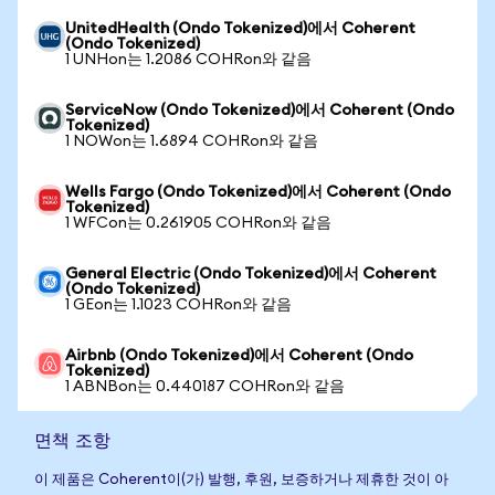
UnitedHealth (Ondo Tokenized)에서 Coherent
(Ondo Tokenized)
1 UNHon는 1.2086 COHRon와 같음
ServiceNow (Ondo Tokenized)에서 Coherent (Ondo
Tokenized)
1 NOWon는 1.6894 COHRon와 같음
Wells Fargo (Ondo Tokenized)에서 Coherent (Ondo
Tokenized)
1 WFCon는 0.261905 COHRon와 같음
General Electric (Ondo Tokenized)에서 Coherent
(Ondo Tokenized)
1 GEon는 1.1023 COHRon와 같음
Airbnb (Ondo Tokenized)에서 Coherent (Ondo
Tokenized)
1 ABNBon는 0.440187 COHRon와 같음
면책 조항
이 제품은 Coherent이(가) 발행, 후원, 보증하거나 제휴한 것이 아