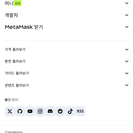
머니
신규
예측 시장
신규
매수
개발자
무기한 선물
신규
카드
문서 보기
MetaMask 받기
실물자산
mUSD
신규
대시보드
Transaction Shield
수익 창출
Smart Accounts Kit
에이전트 지갑
신규
가격 둘러보기
임베디드 지갑
Snaps
비트코인 가격
환전 둘러보기
MetaMask Connect
이더리움 가격
보상
신규
BTC를 USD로 환전
솔라나 가격
가이드 둘러보기
Snaps
보안
ETH를 USD로 환전
BTC 매수
시바이누 가격
USDT를 INR로 환전
콘텐츠 둘러보기
웹3 서비스
고객 지원
ETH 매수
페페 가격
비트코인 지갑
BTC를 USDT로 환전
SOL 매수
채용
테더 가격
솔라나 지갑
한국어
BTC를 INR로 환전
PEPE 매수
연락처
USDC 가격
최고의 암호화폐 카드
ETH를 USDT로 환전
USDT 매수
체인링크 가격
최고의 모바일 암호화폐 지갑
USDT를 PHP로 환전
USDC 매수
Polymarket이란?
BTC를 EUR로 환전
SHIB 매수
Consensys