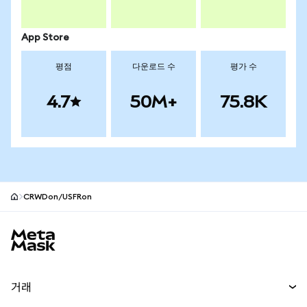
App Store
평점
다운로드 수
평가 수
4.7
50M+
75.8K
CRWDon/USFRon
MetaMask 사이트 바닥글
거래
스왑