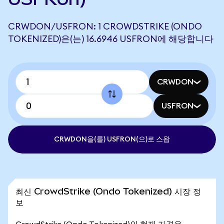
CRWDON/USFRON: 1 CROWDSTRIKE (ONDO
TOKENIZED)은(는) 16.6946 USFRON에 해당합니다
CRWDON
USFRON
CRWDON을(를) USFRON(으)로 스왑
최신 CrowdStrike (Ondo Tokenized) 시장 정
보