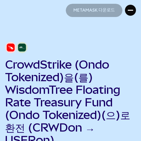
METAMASK 다운로드
METAMASK 다운로드
CrowdStrike (Ondo
Tokenized)을(를)
WisdomTree Floating
Rate Treasury Fund
(Ondo Tokenized)(으)로
환전 (CRWDon →
USFRon)