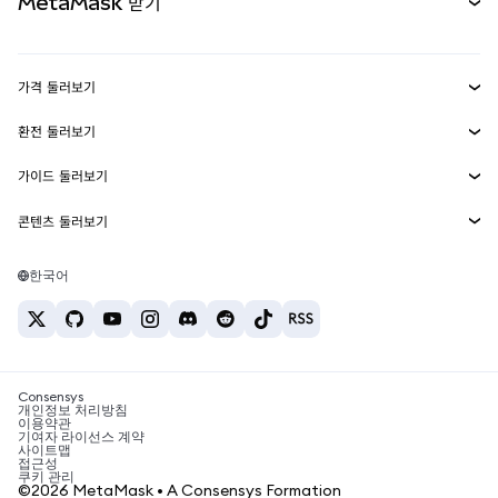
MetaMask 받기
실물자산
mUSD
신규
대시보드
Transaction Shield
수익 창출
Smart Accounts Kit
에이전트 지갑
신규
가격 둘러보기
임베디드 지갑
Snaps
비트코인 가격
환전 둘러보기
MetaMask Connect
이더리움 가격
보상
신규
BTC를 USD로 환전
솔라나 가격
가이드 둘러보기
Snaps
보안
ETH를 USD로 환전
BTC 매수
시바이누 가격
USDT를 INR로 환전
콘텐츠 둘러보기
웹3 서비스
고객 지원
ETH 매수
페페 가격
비트코인 지갑
BTC를 USDT로 환전
SOL 매수
채용
테더 가격
솔라나 지갑
한국어
BTC를 INR로 환전
PEPE 매수
연락처
USDC 가격
최고의 암호화폐 카드
ETH를 USDT로 환전
USDT 매수
체인링크 가격
최고의 모바일 암호화폐 지갑
USDT를 PHP로 환전
USDC 매수
Polymarket이란?
BTC를 EUR로 환전
SHIB 매수
Consensys
암호화폐 세금 뉴스
개인정보 처리방침
이용약관
BNB 매수
기여자 라이선스 계약
암호화폐 매수 방법
사이트맵
접근성
비트코인 매도 방법
쿠키 관리
©2026 MetaMask • A Consensys Formation