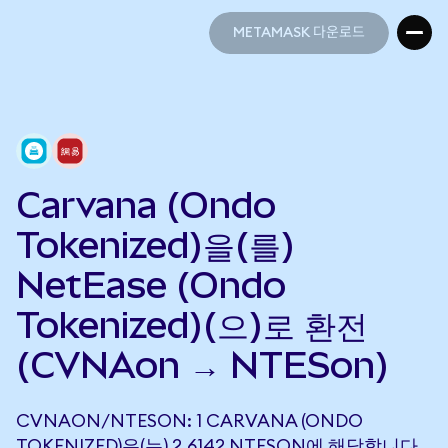
METAMASK 다운로드
METAMASK 다운로드
Carvana (Ondo
Tokenized)을(를)
NetEase (Ondo
Tokenized)(으)로 환전
(CVNAon → NTESon)
CVNAON/NTESON: 1 CARVANA (ONDO
TOKENIZED)은(는) 2.6142 NTESON에 해당합니다