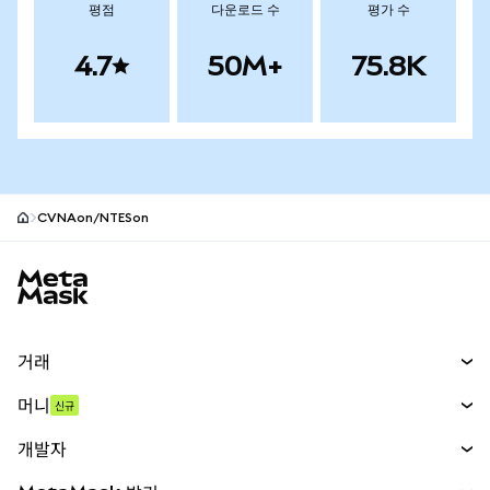
평점
다운로드 수
평가 수
4.7
50M+
75.8K
CVNAon/NTESon
MetaMask 사이트 바닥글
거래
스왑
머니
신규
예측 시장
신규
매수
개발자
무기한 선물
신규
카드
문서 보기