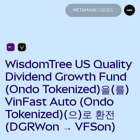
METAMASK 다운로드
METAMASK 다운로드
WisdomTree US Quality
Dividend Growth Fund
(Ondo Tokenized)을(를)
VinFast Auto (Ondo
Tokenized)(으)로 환전
(DGRWon → VFSon)