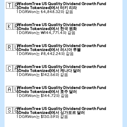
WisdomTree US Quality Dividend Growth Fund
🇹🇷
(Ondo Tokenized)에서 터키 리라
1 DGRWon는 ₺4,848.32와 같음
WisdomTree US Quality Dividend Growth Fund
🇰🇷
(Ondo Tokenized)에서 한국 원화
1 DGRWon는 ₩144,771.4와 같음
WisdomTree US Quality Dividend Growth Fund
🇷🇺
(Ondo Tokenized)에서 러시아 루블
1 DGRWon는 ₽8,442.24와 같음
WisdomTree US Quality Dividend Growth Fund
🇨🇦
(Ondo Tokenized)에서 캐나다 달러
1 DGRWon는 $142.56와 같음
WisdomTree US Quality Dividend Growth Fund
🇦🇺
(Ondo Tokenized)에서 호주 달러
1 DGRWon는 $144.72와 같음
WisdomTree US Quality Dividend Growth Fund
🇸🇬
(Ondo Tokenized)에서 싱가포르 달러
1 DGRWon는 $130.59와 같음