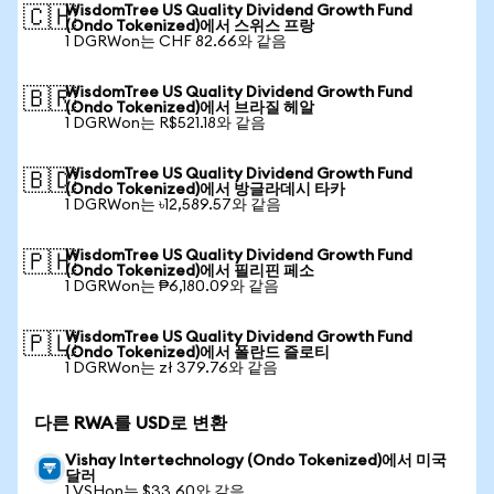
WisdomTree US Quality Dividend Growth Fund
🇨🇭
(Ondo Tokenized)에서 스위스 프랑
1 DGRWon는 CHF 82.66와 같음
WisdomTree US Quality Dividend Growth Fund
🇧🇷
(Ondo Tokenized)에서 브라질 헤알
1 DGRWon는 R$521.18와 같음
WisdomTree US Quality Dividend Growth Fund
🇧🇩
(Ondo Tokenized)에서 방글라데시 타카
1 DGRWon는 ৳12,589.57와 같음
WisdomTree US Quality Dividend Growth Fund
🇵🇭
(Ondo Tokenized)에서 필리핀 페소
1 DGRWon는 ₱6,180.09와 같음
WisdomTree US Quality Dividend Growth Fund
🇵🇱
(Ondo Tokenized)에서 폴란드 즐로티
1 DGRWon는 zł 379.76와 같음
다른 RWA를 USD로 변환
Vishay Intertechnology (Ondo Tokenized)에서 미국
달러
1 VSHon는 $33.60와 같음