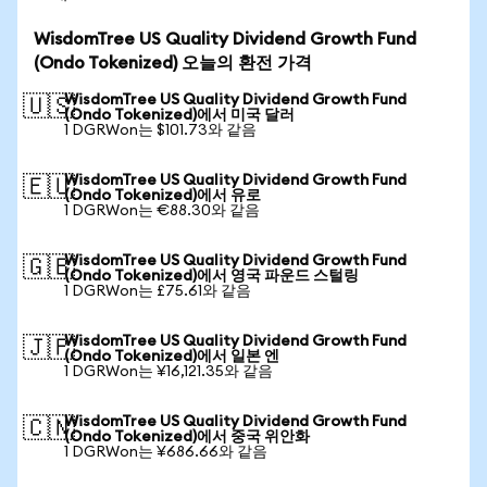
WisdomTree US Quality Dividend Growth Fund
(Ondo Tokenized) 오늘의 환전 가격
WisdomTree US Quality Dividend Growth Fund
🇺🇸
(Ondo Tokenized)에서 미국 달러
1 DGRWon는 $101.73와 같음
WisdomTree US Quality Dividend Growth Fund
🇪🇺
(Ondo Tokenized)에서 유로
1 DGRWon는 €88.30와 같음
WisdomTree US Quality Dividend Growth Fund
🇬🇧
(Ondo Tokenized)에서 영국 파운드 스털링
1 DGRWon는 £75.61와 같음
WisdomTree US Quality Dividend Growth Fund
🇯🇵
(Ondo Tokenized)에서 일본 엔
1 DGRWon는 ¥16,121.35와 같음
WisdomTree US Quality Dividend Growth Fund
🇨🇳
(Ondo Tokenized)에서 중국 위안화
1 DGRWon는 ¥686.66와 같음