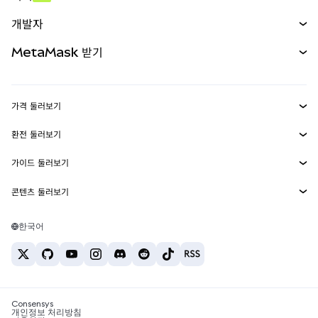
예측 시장
신규
매수
개발자
무기한 선물
신규
카드
문서 보기
MetaMask 받기
실물자산
mUSD
신규
대시보드
Transaction Shield
수익 창출
Smart Accounts Kit
에이전트 지갑
신규
가격 둘러보기
임베디드 지갑
Snaps
비트코인 가격
환전 둘러보기
MetaMask Connect
이더리움 가격
보상
신규
BTC를 USD로 환전
솔라나 가격
가이드 둘러보기
Snaps
보안
ETH를 USD로 환전
BTC 매수
시바이누 가격
USDT를 INR로 환전
콘텐츠 둘러보기
웹3 서비스
고객 지원
ETH 매수
페페 가격
비트코인 지갑
BTC를 USDT로 환전
SOL 매수
채용
테더 가격
솔라나 지갑
한국어
BTC를 INR로 환전
PEPE 매수
연락처
USDC 가격
최고의 암호화폐 카드
ETH를 USDT로 환전
USDT 매수
체인링크 가격
최고의 모바일 암호화폐 지갑
USDT를 PHP로 환전
USDC 매수
Polymarket이란?
BTC를 EUR로 환전
SHIB 매수
Consensys
암호화폐 세금 뉴스
개인정보 처리방침