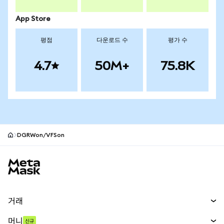
App Store
평점
다운로드 수
평가 수
4.7
50M+
75.8K
DGRWon/VFSon
MetaMask 사이트 바닥글
거래
스왑
머니
신규