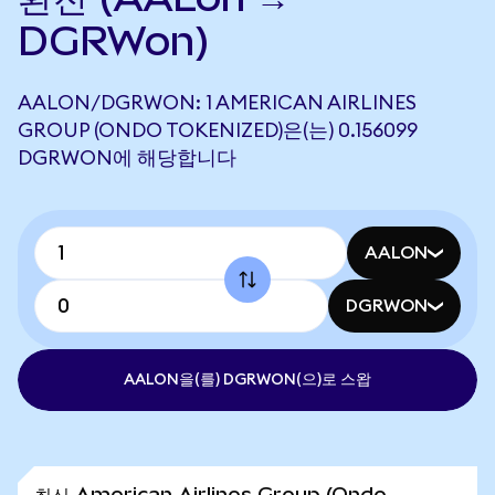
DGRWon)
AALON/DGRWON: 1 AMERICAN AIRLINES
GROUP (ONDO TOKENIZED)은(는) 0.156099
DGRWON에 해당합니다
AALON
DGRWON
AALON을(를) DGRWON(으)로 스왑
최신 American Airlines Group (Ondo