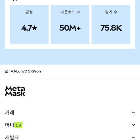
평점
다운로드 수
평가 수
4.7
50M+
75.8K
AALon/DGRWon
MetaMask 사이트 바닥글
거래
스왑
머니
신규
예측 시장
신규
매수
개발자