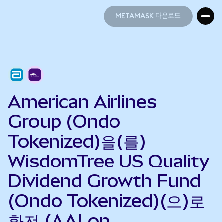
METAMASK 다운로드
METAMASK 다운로드
American Airlines
Group (Ondo
Tokenized)을(를)
WisdomTree US Quality
Dividend Growth Fund
(Ondo Tokenized)(으)로
환전 (AALon →