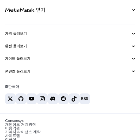
무기한 선물
신규
카드
문서 보기
MetaMask 받기
실물자산
mUSD
신규
대시보드
Transaction Shield
수익 창출
Smart Accounts Kit
에이전트 지갑
신규
가격 둘러보기
임베디드 지갑
Snaps
비트코인 가격
환전 둘러보기
MetaMask Connect
이더리움 가격
보상
신규
BTC를 USD로 환전
솔라나 가격
가이드 둘러보기
Snaps
보안
ETH를 USD로 환전
BTC 매수
시바이누 가격
USDT를 INR로 환전
콘텐츠 둘러보기
웹3 서비스
고객 지원
ETH 매수
페페 가격
비트코인 지갑
BTC를 USDT로 환전
SOL 매수
채용
테더 가격
솔라나 지갑
한국어
BTC를 INR로 환전
PEPE 매수
연락처
USDC 가격
최고의 암호화폐 카드
ETH를 USDT로 환전
USDT 매수
체인링크 가격
최고의 모바일 암호화폐 지갑
USDT를 PHP로 환전
USDC 매수
Polymarket이란?
BTC를 EUR로 환전
SHIB 매수
Consensys
암호화폐 세금 뉴스
개인정보 처리방침
이용약관
BNB 매수
기여자 라이선스 계약
암호화폐 매수 방법
사이트맵
접근성