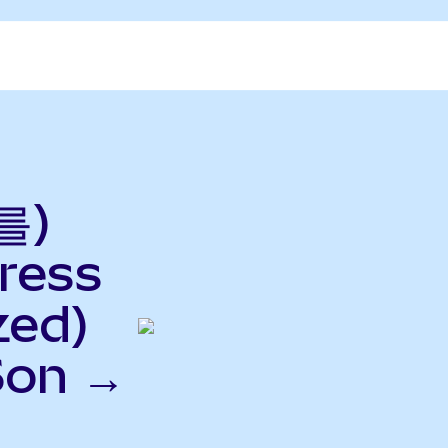
를)
ress
zed)
Son →