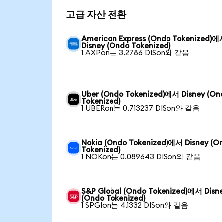
고급 자산 전환
American Express (Ondo Tokenized)
Disney (Ondo Tokenized)
1 AXPon는 3.2786 DISon와 같음
Uber (Ondo Tokenized)에서 Disney (On
Tokenized)
1 UBERon는 0.713237 DISon와 같음
Nokia (Ondo Tokenized)에서 Disney (O
Tokenized)
1 NOKon는 0.089643 DISon와 같음
S&P Global (Ondo Tokenized)에서 Disn
(Ondo Tokenized)
1 SPGIon는 4.1332 DISon와 같음