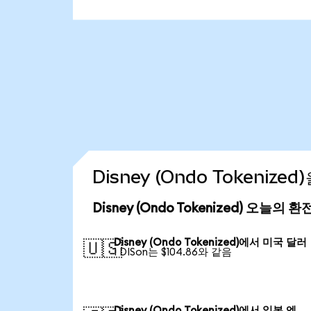
Disney (Ondo Tokeniz
Disney (Ondo Tokenized) 오늘의 
Disney (Ondo Tokenized)에서 미국 달러
🇺🇸
1 DISon는 $104.86와 같음
Disney (Ondo Tokenized)에서 일본 엔