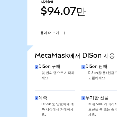
시가총액
$94.07만
통계 더 보기
통계 더 보기
MetaMask에서 DISon 사용
DISon 구매
DISon 판매
몇 번의 탭으로 시작하
DISon을(를) 현금
세요.
교환하세요.
예측
무기한 선물
DISon 및 암호화폐 예
최대 50배 레버리
측 시장에서 거래하세
토큰을 롱 또는 숏 
요.
세요.