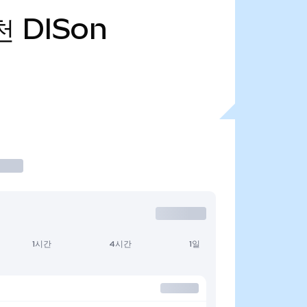
천
DISon
1시간
4시간
1일