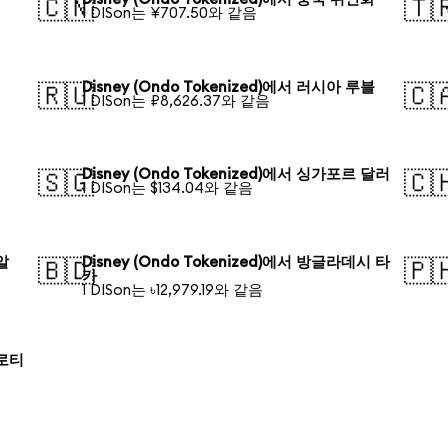
🇨🇳
🇹
1 DISon는 ¥707.50와 같음
Disney (Ondo Tokenized)에서 러시아 루블
🇷🇺
🇨
1 DISon는 ₽8,626.37와 같음
Disney (Ondo Tokenized)에서 싱가포르 달러
🇸🇬
🇨
1 DISon는 $134.04와 같음
헤알
Disney (Ondo Tokenized)에서 방글라데시 타
🇧🇩
🇵
카
1 DISon는 ৳12,979.19와 같음
즐로티