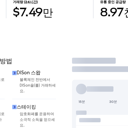
거래량
(24시간)
유통 중인 공급량
$7.49만
8.97
 방법
거래
DISon 스왑
으로
블록체인 전반에서
DISon을(를) 거래하세
요.
15분
30분
스테이킹
지로
암호화폐를 운용하여
하
소극적 소득을 얻으세
요.