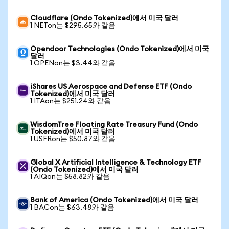
Cloudflare (Ondo Tokenized)에서 미국 달러
1 NETon는 $295.65와 같음
Opendoor Technologies (Ondo Tokenized)에서 미국
달러
1 OPENon는 $3.44와 같음
iShares US Aerospace and Defense ETF (Ondo
Tokenized)에서 미국 달러
1 ITAon는 $251.24와 같음
WisdomTree Floating Rate Treasury Fund (Ondo
Tokenized)에서 미국 달러
1 USFRon는 $50.87와 같음
Global X Artificial Intelligence & Technology ETF
(Ondo Tokenized)에서 미국 달러
1 AIQon는 $58.82와 같음
Bank of America (Ondo Tokenized)에서 미국 달러
1 BACon는 $63.48와 같음