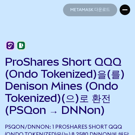
METAMASK 다운로드
METAMASK 다운로드
ProShares Short QQQ
(Ondo Tokenized)을(를)
Denison Mines (Ondo
Tokenized)(으)로 환전
(PSQon → DNNon)
PSQON/DNNON: 1 PROSHARES SHORT QQQ
(ONDO TOKENIZED)은(는) 8.2580 DNNON에 해당