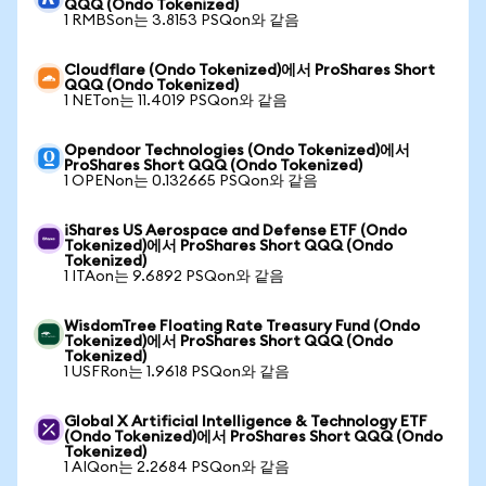
QQQ (Ondo Tokenized)
1 RMBSon는 3.8153 PSQon와 같음
Cloudflare (Ondo Tokenized)에서 ProShares Short
QQQ (Ondo Tokenized)
1 NETon는 11.4019 PSQon와 같음
Opendoor Technologies (Ondo Tokenized)에서
ProShares Short QQQ (Ondo Tokenized)
1 OPENon는 0.132665 PSQon와 같음
iShares US Aerospace and Defense ETF (Ondo
Tokenized)에서 ProShares Short QQQ (Ondo
Tokenized)
1 ITAon는 9.6892 PSQon와 같음
WisdomTree Floating Rate Treasury Fund (Ondo
Tokenized)에서 ProShares Short QQQ (Ondo
Tokenized)
1 USFRon는 1.9618 PSQon와 같음
Global X Artificial Intelligence & Technology ETF
(Ondo Tokenized)에서 ProShares Short QQQ (Ondo
Tokenized)
1 AIQon는 2.2684 PSQon와 같음