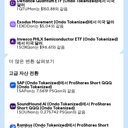
Defiance Quantum ETF (Ondo Tokenized)에서 미국
달러
1 QTUMon는 $150.88와 같음
Exodus Movement (Ondo Tokenized)에서 미국 달러
1 EXODon는 $5.04와 같음
Invesco PHLX Semiconductor ETF (Ondo Tokenized)
에서 미국 달러
1 SOXQon는 $96.61와 같음
더 많은 변환 살펴보기
고급 자산 전환
SAP (Ondo Tokenized)에서 ProShares Short QQQ
(Ondo Tokenized)
1 SAPon는 7.5619 PSQon와 같음
SoundHound AI (Ondo Tokenized)에서 ProShares
Short QQQ (Ondo Tokenized)
1 SOUNon는 0.275742 PSQon와 같음
Rambus (Ondo Tokenized)에서 ProShares Short