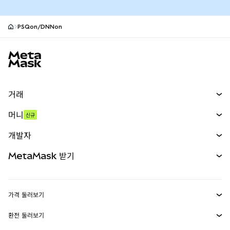
PSQon/DNNon
MetaMask 사이트 바닥글
거래
스왑
머니
신규
예측 시장
신규
매수
개발자
무기한 선물
신규
카드
문서 보기
MetaMask 받기
실물자산
mUSD
신규
대시보드
Transaction Shield
수익 창출
Smart Accounts Kit
에이전트 지갑
신규
가격 둘러보기
임베디드 지갑
Snaps
비트코인 가격
환전 둘러보기
MetaMask Connect
이더리움 가격
보상
신규
BTC를 USD로 환전