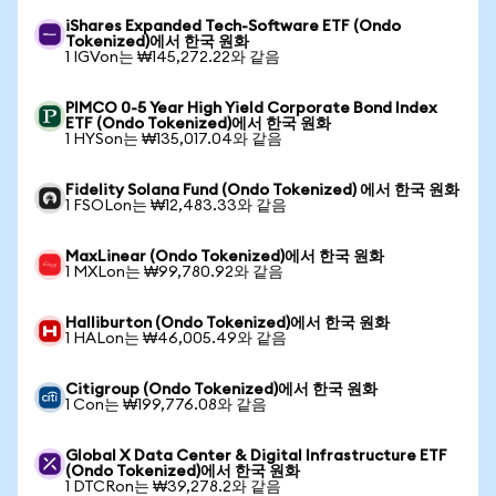
iShares Expanded Tech-Software ETF (Ondo
Tokenized)에서 한국 원화
1 IGVon는 ₩145,272.22와 같음
PIMCO 0-5 Year High Yield Corporate Bond Index
ETF (Ondo Tokenized)에서 한국 원화
1 HYSon는 ₩135,017.04와 같음
Fidelity Solana Fund (Ondo Tokenized) 에서 한국 원화
1 FSOLon는 ₩12,483.33와 같음
MaxLinear (Ondo Tokenized)에서 한국 원화
1 MXLon는 ₩99,780.92와 같음
Halliburton (Ondo Tokenized)에서 한국 원화
1 HALon는 ₩46,005.49와 같음
Citigroup (Ondo Tokenized)에서 한국 원화
1 Con는 ₩199,776.08와 같음
Global X Data Center & Digital Infrastructure ETF
(Ondo Tokenized)에서 한국 원화
1 DTCRon는 ₩39,278.2와 같음