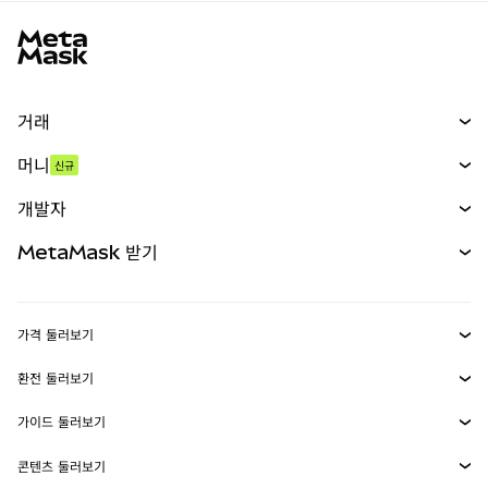
MetaMask 사이트 바닥글
거래
스왑
머니
신규
예측 시장
신규
매수
개발자
무기한 선물
신규
카드
문서 보기
MetaMask 받기
실물자산
mUSD
신규
대시보드
Transaction Shield
수익 창출
Smart Accounts Kit
에이전트 지갑
신규
가격 둘러보기
임베디드 지갑
Snaps
비트코인 가격
환전 둘러보기
MetaMask Connect
이더리움 가격
보상
신규
BTC를 USD로 환전
솔라나 가격
가이드 둘러보기
Snaps
보안
ETH를 USD로 환전
BTC 매수
시바이누 가격
USDT를 INR로 환전
콘텐츠 둘러보기
웹3 서비스
고객 지원
ETH 매수
페페 가격
비트코인 지갑