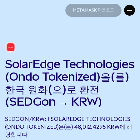
METAMASK 다운로드
METAMASK 다운로드
SolarEdge Technologies
(Ondo Tokenized)을(를)
한국 원화(으)로 환전
(SEDGon → KRW)
SEDGON/KRW: 1 SOLAREDGE TECHNOLOGIES
(ONDO TOKENIZED)은(는) 48,012.4295 KRW에 해
당합니다