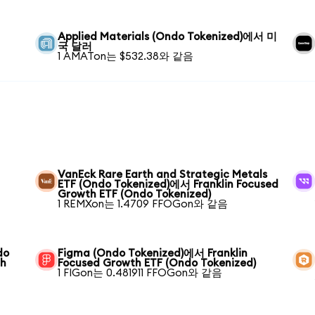
Applied Materials (Ondo Tokenized)에서 미
국 달러
1 AMATon는 $532.38와 같음
VanEck Rare Earth and Strategic Metals
ETF (Ondo Tokenized)에서 Franklin Focused
Growth ETF (Ondo Tokenized)
1 REMXon는 1.4709 FFOGon와 같음
do
Figma (Ondo Tokenized)에서 Franklin
th
Focused Growth ETF (Ondo Tokenized)
1 FIGon는 0.481911 FFOGon와 같음