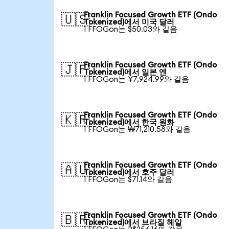
Franklin Focused Growth ETF (Ondo
🇺🇸
Tokenized)에서 미국 달러
1 FFOGon는 $50.03와 같음
Franklin Focused Growth ETF (Ondo
🇯🇵
Tokenized)에서 일본 엔
1 FFOGon는 ¥7,924.99와 같음
Franklin Focused Growth ETF (Ondo
🇰🇷
Tokenized)에서 한국 원화
1 FFOGon는 ₩71,210.58와 같음
Franklin Focused Growth ETF (Ondo
🇦🇺
Tokenized)에서 호주 달러
1 FFOGon는 $71.14와 같음
Franklin Focused Growth ETF (Ondo
🇧🇷
Tokenized)에서 브라질 헤알