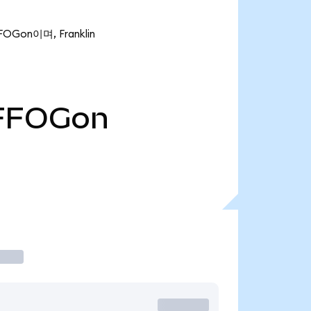
OGon이며, Franklin
FFOGon