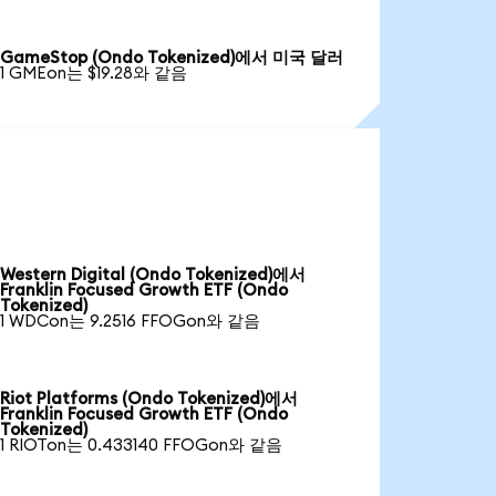
GameStop (Ondo Tokenized)에서 미국 달러
1 GMEon는 $19.28와 같음
Western Digital (Ondo Tokenized)에서
Franklin Focused Growth ETF (Ondo
Tokenized)
1 WDCon는 9.2516 FFOGon와 같음
Riot Platforms (Ondo Tokenized)에서
Franklin Focused Growth ETF (Ondo
Tokenized)
1 RIOTon는 0.433140 FFOGon와 같음