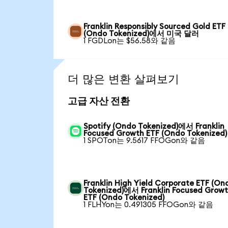
Franklin Responsibly Sourced Gold ETF
(Ondo Tokenized)에서 미국 달러
1 FGDLon는 $56.58와 같음
더 많은 변환 살펴보기
고급 자산 전환
Spotify (Ondo Tokenized)에서 Franklin
Focused Growth ETF (Ondo Tokenized)
1 SPOTon는 9.5617 FFOGon와 같음
Franklin High Yield Corporate ETF (On
Tokenized)에서 Franklin Focused Grow
ETF (Ondo Tokenized)
1 FLHYon는 0.491305 FFOGon와 같음