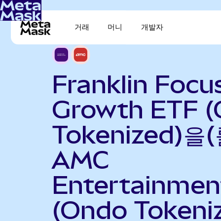
거래
머니
개발자
Franklin Focu
Growth ETF 
Tokenized)을(
AMC
Entertainmen
(Ondo Tokeni