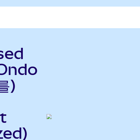
sed
(Ondo
를)
t
zed)