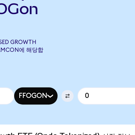
FOGon
USED GROWTH
96 AMCON에 해당합
FFOGON