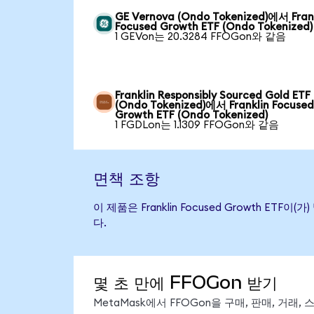
GE Vernova (Ondo Tokenized)에서 Fran
Focused Growth ETF (Ondo Tokenized)
1 GEVon는 20.3284 FFOGon와 같음
Franklin Responsibly Sourced Gold ETF
(Ondo Tokenized)에서 Franklin Focuse
Growth ETF (Ondo Tokenized)
1 FGDLon는 1.1309 FFOGon와 같음
면책 조항
이 제품은 Franklin Focused Growth
다.
몇 초 만에 FFOGon 받기
MetaMask에서 FFOGon을 구매, 판매, 거래