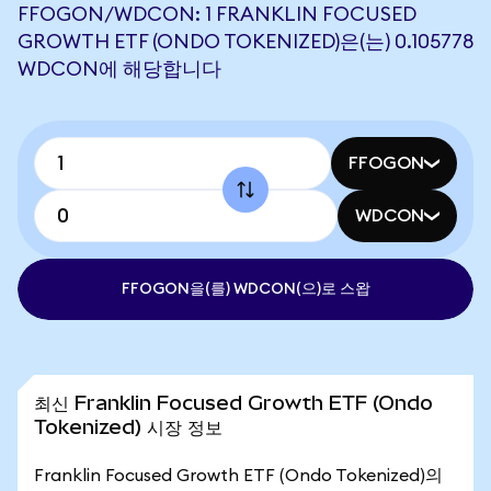
FFOGON/WDCON: 1 FRANKLIN FOCUSED
GROWTH ETF (ONDO TOKENIZED)은(는) 0.105778
WDCON에 해당합니다
FFOGON
WDCON
FFOGON을(를) WDCON(으)로 스왑
최신 Franklin Focused Growth ETF (Ondo
Tokenized) 시장 정보
Franklin Focused Growth ETF (Ondo Tokenized)의