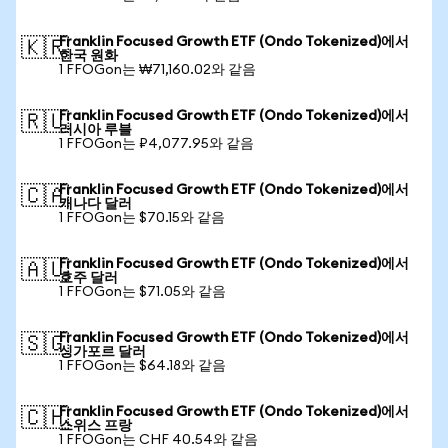
Franklin Focused Growth ETF (Ondo Tokenized)에서
🇰🇷
한국 원화
1 FFOGon는 ₩71,160.02와 같음
Franklin Focused Growth ETF (Ondo Tokenized)에서
🇷🇺
러시아 루블
1 FFOGon는 ₽4,077.95와 같음
Franklin Focused Growth ETF (Ondo Tokenized)에서
🇨🇦
캐나다 달러
1 FFOGon는 $70.15와 같음
Franklin Focused Growth ETF (Ondo Tokenized)에서
🇦🇺
호주 달러
1 FFOGon는 $71.05와 같음
Franklin Focused Growth ETF (Ondo Tokenized)에서
🇸🇬
싱가포르 달러
1 FFOGon는 $64.18와 같음
Franklin Focused Growth ETF (Ondo Tokenized)에서
🇨🇭
스위스 프랑
1 FFOGon는 CHF 40.54와 같음