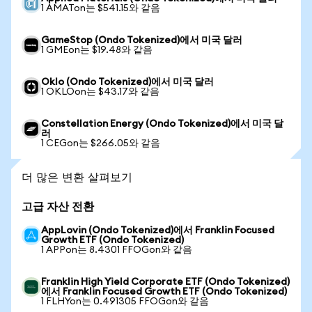
1 AMATon는 $541.15와 같음
GameStop (Ondo Tokenized)에서 미국 달러
1 GMEon는 $19.48와 같음
Oklo (Ondo Tokenized)에서 미국 달러
1 OKLOon는 $43.17와 같음
Constellation Energy (Ondo Tokenized)에서 미국 달
러
1 CEGon는 $266.05와 같음
더 많은 변환 살펴보기
고급 자산 전환
AppLovin (Ondo Tokenized)에서 Franklin Focused
Growth ETF (Ondo Tokenized)
1 APPon는 8.4301 FFOGon와 같음
Franklin High Yield Corporate ETF (Ondo Tokenized)
에서 Franklin Focused Growth ETF (Ondo Tokenized)
1 FLHYon는 0.491305 FFOGon와 같음