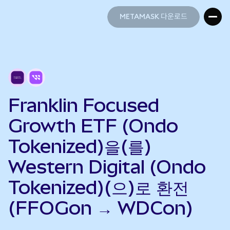
METAMASK 다운로드
METAMASK 다운로드
Franklin Focused
Growth ETF (Ondo
Tokenized)을(를)
Western Digital (Ondo
Tokenized)(으)로 환전
(FFOGon → WDCon)