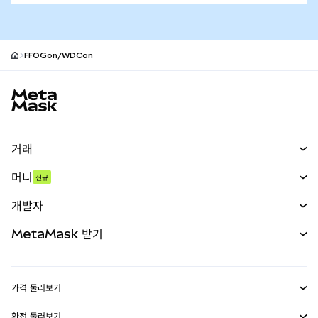
FFOGon/WDCon
MetaMask 사이트 바닥글
거래
스왑
머니
신규
예측 시장
신규
매수
개발자
무기한 선물
신규
카드
문서 보기
MetaMask 받기
실물자산
mUSD
신규
대시보드
Transaction Shield
수익 창출
Smart Accounts Kit
에이전트 지갑
신규
가격 둘러보기
임베디드 지갑
Snaps
비트코인 가격
환전 둘러보기