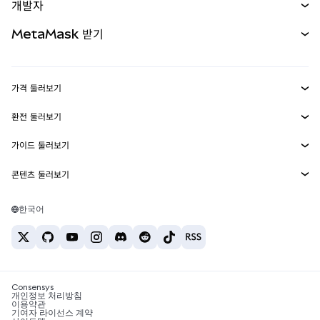
개발자
무기한 선물
신규
카드
문서 보기
MetaMask 받기
실물자산
mUSD
신규
대시보드
Transaction Shield
수익 창출
Smart Accounts Kit
에이전트 지갑
신규
가격 둘러보기
임베디드 지갑
Snaps
비트코인 가격
환전 둘러보기
MetaMask Connect
이더리움 가격
보상
신규
BTC를 USD로 환전
솔라나 가격
가이드 둘러보기
Snaps
보안
ETH를 USD로 환전
BTC 매수
시바이누 가격
USDT를 INR로 환전
콘텐츠 둘러보기
웹3 서비스
고객 지원
ETH 매수
페페 가격
비트코인 지갑
BTC를 USDT로 환전
SOL 매수
채용
테더 가격
솔라나 지갑
한국어
BTC를 INR로 환전
PEPE 매수
연락처
USDC 가격
최고의 암호화폐 카드
ETH를 USDT로 환전
USDT 매수
체인링크 가격
최고의 모바일 암호화폐 지갑
USDT를 PHP로 환전
USDC 매수
Polymarket이란?
BTC를 EUR로 환전
SHIB 매수
Consensys
암호화폐 세금 뉴스
개인정보 처리방침
이용약관
BNB 매수
기여자 라이선스 계약
암호화폐 매수 방법