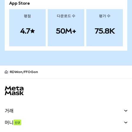
App Store
평점
다운로드 수
평가 수
4.7
50M+
75.8K
RDWon/FFOGon
MetaMask 사이트 바닥글
거래
스왑
머니
신규
예측 시장
신규
매수