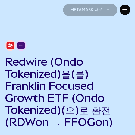
METAMASK 다운로드
METAMASK 다운로드
Redwire (Ondo
Tokenized)을(를)
Franklin Focused
Growth ETF (Ondo
Tokenized)(으)로 환전
(RDWon → FFOGon)