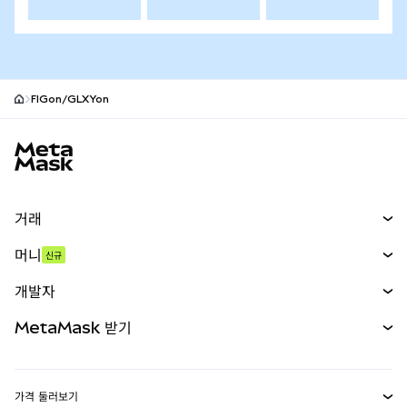
FIGon/GLXYon
MetaMask 사이트 바닥글
거래
스왑
머니
신규
예측 시장
신규
매수
개발자
무기한 선물
신규
카드
문서 보기
MetaMask 받기
실물자산
mUSD
신규
대시보드
Transaction Shield
수익 창출
Smart Accounts Kit
에이전트 지갑
신규
가격 둘러보기