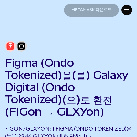
METAMASK 다운로드
METAMASK 다운로드
Figma (Ondo
Tokenized)을(를) Galaxy
Digital (Ondo
Tokenized)(으)로 환전
(FIGon → GLXYon)
FIGON/GLXYON: 1 FIGMA (ONDO TOKENIZED)은
(는) 1.2344 GLXYON에 해당합니다