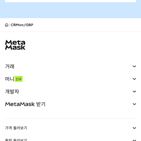
CRMon/GBP
MetaMask 사이트 바닥글
거래
스왑
머니
신규
예측 시장
신규
매수
개발자
무기한 선물
신규
카드
문서 보기
MetaMask 받기
실물자산
mUSD
신규
대시보드
Transaction Shield
수익 창출
Smart Accounts Kit
에이전트 지갑
신규
가격 둘러보기
임베디드 지갑
Snaps
비트코인 가격
환전 둘러보기