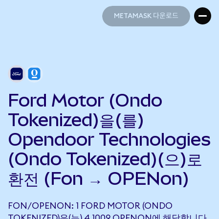
METAMASK 다운로드
METAMASK 다운로드
Ford Motor (Ondo
Tokenized)을(를)
Opendoor Technologies
(Ondo Tokenized)(으)로
환전 (Fon → OPENon)
FON/OPENON: 1 FORD MOTOR (ONDO
TOKENIZED)은(는) 4.1009 OPENON에 해당합니다