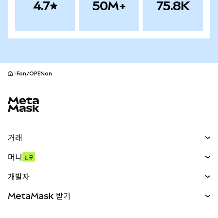
4.7
50M+
75.8K
Fon/OPENon
MetaMask 사이트 바닥글
거래
스왑
머니
신규
예측 시장
신규
매수
개발자
무기한 선물
신규
카드
문서 보기
MetaMask 받기
실물자산
mUSD
신규
대시보드
Transaction Shield