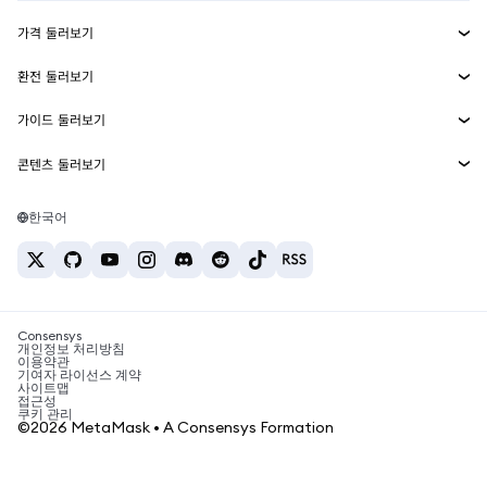
수익 창출
Smart Accounts Kit
에이전트 지갑
신규
가격 둘러보기
임베디드 지갑
Snaps
비트코인 가격
환전 둘러보기
MetaMask Connect
이더리움 가격
보상
신규
BTC를 USD로 환전
솔라나 가격
가이드 둘러보기
Snaps
보안
ETH를 USD로 환전
BTC 매수
시바이누 가격
USDT를 INR로 환전
콘텐츠 둘러보기
웹3 서비스
고객 지원
ETH 매수
페페 가격
비트코인 지갑
BTC를 USDT로 환전
SOL 매수
채용
테더 가격
솔라나 지갑
한국어
BTC를 INR로 환전
PEPE 매수
연락처
USDC 가격
최고의 암호화폐 카드
ETH를 USDT로 환전
USDT 매수
체인링크 가격
최고의 모바일 암호화폐 지갑
USDT를 PHP로 환전
USDC 매수
Polymarket이란?
BTC를 EUR로 환전
SHIB 매수
Consensys
암호화폐 세금 뉴스
개인정보 처리방침
이용약관
BNB 매수
기여자 라이선스 계약
암호화폐 매수 방법
사이트맵
접근성
비트코인 매도 방법
쿠키 관리
©2026 MetaMask • A Consensys Formation