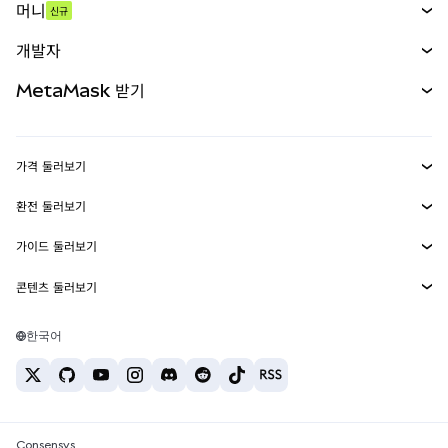
머니
신규
예측 시장
신규
매수
개발자
무기한 선물
신규
카드
문서 보기
MetaMask 받기
실물자산
mUSD
신규
대시보드
Transaction Shield
수익 창출
Smart Accounts Kit
에이전트 지갑
신규
가격 둘러보기
임베디드 지갑
Snaps
비트코인 가격
환전 둘러보기
MetaMask Connect
이더리움 가격
보상
신규
BTC를 USD로 환전
솔라나 가격
가이드 둘러보기
Snaps
보안
ETH를 USD로 환전
BTC 매수
시바이누 가격
USDT를 INR로 환전
콘텐츠 둘러보기
웹3 서비스
고객 지원
ETH 매수
페페 가격
비트코인 지갑
BTC를 USDT로 환전
SOL 매수
채용
테더 가격
솔라나 지갑
한국어
BTC를 INR로 환전
PEPE 매수
연락처
USDC 가격
최고의 암호화폐 카드
ETH를 USDT로 환전
USDT 매수
체인링크 가격
최고의 모바일 암호화폐 지갑
USDT를 PHP로 환전
USDC 매수
Polymarket이란?
BTC를 EUR로 환전
SHIB 매수
Consensys