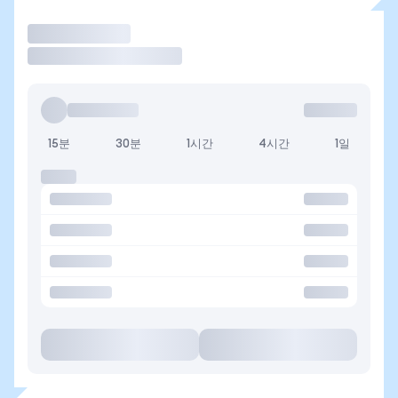
거래
15분
30분
1시간
4시간
1일