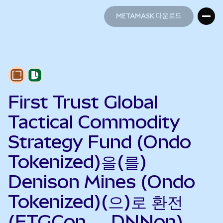
METAMASK 다운로드
METAMASK 다운로드
First Trust Global
Tactical Commodity
Strategy Fund (Ondo
Tokenized)을(를)
Denison Mines (Ondo
Tokenized)(으)로 환전
(FTGCon → DNNon)