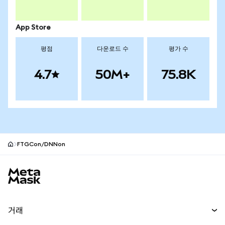
App Store
평점
다운로드 수
평가 수
4.7
50M+
75.8K
FTGCon/DNNon
MetaMask 사이트 바닥글
거래
스왑