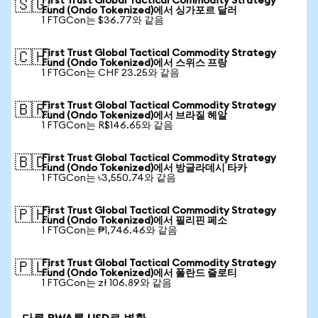
First Trust Global Tactical Commodity Strategy
🇸🇬
Fund (Ondo Tokenized)에서 싱가포르 달러
1 FTGCon는 $36.77와 같음
First Trust Global Tactical Commodity Strategy
🇨🇭
Fund (Ondo Tokenized)에서 스위스 프랑
1 FTGCon는 CHF 23.25와 같음
First Trust Global Tactical Commodity Strategy
🇧🇷
Fund (Ondo Tokenized)에서 브라질 헤알
1 FTGCon는 R$146.65와 같음
First Trust Global Tactical Commodity Strategy
🇧🇩
Fund (Ondo Tokenized)에서 방글라데시 타카
1 FTGCon는 ৳3,550.74와 같음
First Trust Global Tactical Commodity Strategy
🇵🇭
Fund (Ondo Tokenized)에서 필리핀 페소
1 FTGCon는 ₱1,746.46와 같음
First Trust Global Tactical Commodity Strategy
🇵🇱
Fund (Ondo Tokenized)에서 폴란드 즐로티
1 FTGCon는 zł 106.89와 같음