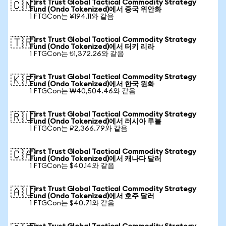
First Trust Global Tactical Commodity Strategy
🇨🇳
Fund (Ondo Tokenized)에서 중국 위안화
1 FTGCon는 ¥194.11와 같음
First Trust Global Tactical Commodity Strategy
🇹🇷
Fund (Ondo Tokenized)에서 터키 리라
1 FTGCon는 ₺1,372.26와 같음
First Trust Global Tactical Commodity Strategy
🇰🇷
Fund (Ondo Tokenized)에서 한국 원화
1 FTGCon는 ₩40,504.46와 같음
First Trust Global Tactical Commodity Strategy
🇷🇺
Fund (Ondo Tokenized)에서 러시아 루블
1 FTGCon는 ₽2,366.79와 같음
First Trust Global Tactical Commodity Strategy
🇨🇦
Fund (Ondo Tokenized)에서 캐나다 달러
1 FTGCon는 $40.14와 같음
First Trust Global Tactical Commodity Strategy
🇦🇺
Fund (Ondo Tokenized)에서 호주 달러
1 FTGCon는 $40.71와 같음