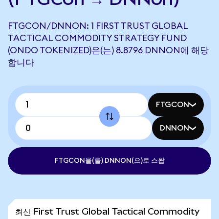
FTGCON/DNNON: 1 FIRST TRUST GLOBAL
TACTICAL COMMODITY STRATEGY FUND
(ONDO TOKENIZED)은(는) 8.8796 DNNON에 해당
합니다
FTGCON
DNNON
FTGCON을(를) DNNON(으)로 스왑
최신 First Trust Global Tactical Commodity