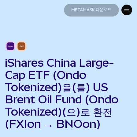
METAMASK 다운로드
METAMASK 다운로드
iShares China Large-
Cap ETF (Ondo
Tokenized)을(를) US
Brent Oil Fund (Ondo
Tokenized)(으)로 환전
(FXIon → BNOon)