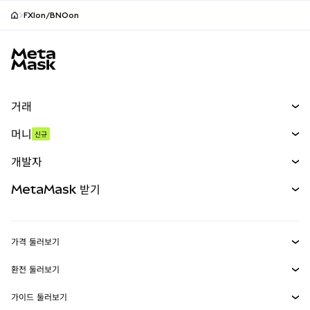
FXIon/BNOon
MetaMask 사이트 바닥글
거래
스왑
머니
신규
예측 시장
신규
매수
개발자
무기한 선물
신규
카드
문서 보기
MetaMask 받기
실물자산
mUSD
신규
대시보드
Transaction Shield
수익 창출
Smart Accounts Kit
에이전트 지갑
신규
가격 둘러보기
임베디드 지갑
Snaps
비트코인 가격
환전 둘러보기
MetaMask Connect
이더리움 가격
보상
신규
BTC를 USD로 환전
솔라나 가격
가이드 둘러보기
Snaps
보안
ETH를 USD로 환전
BTC 매수