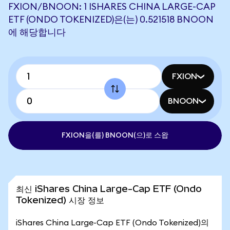
FXION/BNOON: 1 ISHARES CHINA LARGE-CAP
ETF (ONDO TOKENIZED)은(는) 0.521518 BNOON
에 해당합니다
FXION
BNOON
FXION을(를) BNOON(으)로 스왑
최신 iShares China Large-Cap ETF (Ondo
Tokenized) 시장 정보
iShares China Large-Cap ETF (Ondo Tokenized)의