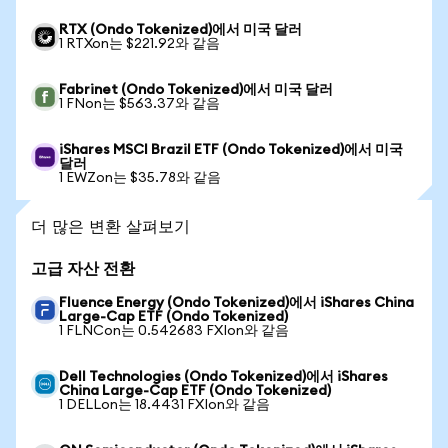
RTX (Ondo Tokenized)에서 미국 달러
1 RTXon는 $221.92와 같음
Fabrinet (Ondo Tokenized)에서 미국 달러
1 FNon는 $563.37와 같음
iShares MSCI Brazil ETF (Ondo Tokenized)에서 미국
달러
1 EWZon는 $35.78와 같음
더 많은 변환 살펴보기
고급 자산 전환
Fluence Energy (Ondo Tokenized)에서 iShares China
Large-Cap ETF (Ondo Tokenized)
1 FLNCon는 0.542683 FXIon와 같음
Dell Technologies (Ondo Tokenized)에서 iShares
China Large-Cap ETF (Ondo Tokenized)
1 DELLon는 18.4431 FXIon와 같음