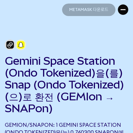
METAMASK 다운로드
METAMASK 다운로드
Gemini Space Station
(Ondo Tokenized)을(를)
Snap (Ondo Tokenized)
(으)로 환전 (GEMIon →
SNAPon)
GEMION/SNAPON: 1 GEMINI SPACE STATION
(ONDO TOKENIZED)은(는) 0.760300 SNAPON에