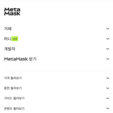
MetaMask 사이트 바닥글
거래
스왑
머니
신규
예측 시장
신규
매수
개발자
무기한 선물
신규
카드
문서 보기
MetaMask 받기
실물자산
mUSD
신규
대시보드
Transaction Shield
수익 창출
Smart Accounts Kit
에이전트 지갑
신규
가격 둘러보기
임베디드 지갑
Snaps
비트코인 가격
환전 둘러보기
MetaMask Connect
이더리움 가격
보상
신규
BTC를 USD로 환전
솔라나 가격
가이드 둘러보기
Snaps
보안
ETH를 USD로 환전
BTC 매수
시바이누 가격
USDT를 INR로 환전
콘텐츠 둘러보기
웹3 서비스
고객 지원
ETH 매수
페페 가격
비트코인 지갑